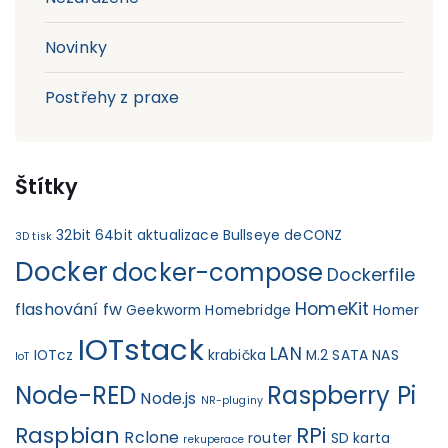
Novinky
Postřehy z praxe
Štítky
32bit
64bit
aktualizace
Bullseye
deCONZ
3D tisk
Docker
docker-compose
Dockerfile
HomeKit
flashování fw
Geekworm
Homebridge
Homer
IOTstack
LAN
IOTcz
krabička
M.2 SATA
NAS
IoT
Node-RED
Raspberry Pi
Node.js
NR-pluginy
Raspbian
RPi
Rclone
router
SD karta
rekuperace