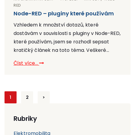
RED
Node-RED – pluginy které používám
Vzhledem k množství dotazů, které
dostávám v souvislosti s pluginy v Node-RED,
které používám, jsem se rozhodl sepsat
kratičký článek na toto téma. Veškeré...
Číst více...
Stránkování
1
2
>
příspěvků
Rubriky
Elektromobilita