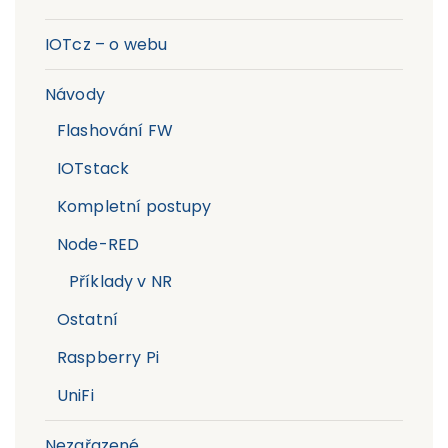
IOTcz – o webu
Návody
Flashování FW
IOTstack
Kompletní postupy
Node-RED
Příklady v NR
Ostatní
Raspberry Pi
UniFi
Nezařazené