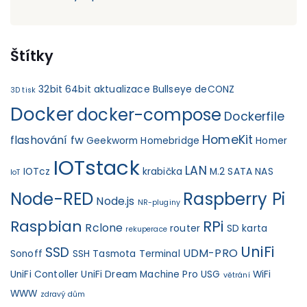
Štítky
32bit
64bit
aktualizace
Bullseye
deCONZ
3D tisk
Docker
docker-compose
Dockerfile
HomeKit
flashování fw
Geekworm
Homebridge
Homer
IOTstack
LAN
IOTcz
krabička
M.2 SATA
NAS
IoT
Node-RED
Raspberry Pi
Node.js
NR-pluginy
Raspbian
RPi
Rclone
router
SD karta
rekuperace
UniFi
SSD
UDM-PRO
Sonoff
SSH
Tasmota
Terminal
UniFi Contoller
UniFi Dream Machine Pro
USG
WiFi
větrání
WWW
zdravý dům