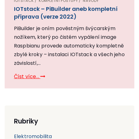
IOTSTACK
KOMPLETNÍ POSTUPY
NÁVODY
IOTstack – PiBuilder aneb kompletní
příprava (verze 2022)
PiBuilder je oním pověstným švýcarským
nožíkem, který po čistém vypálení image
Raspbianu provede automaticky kompletně
zbylé kroky – instalaci IOTstack a všech jeho
závislostí,...
Číst více...
Rubriky
Elektromobilita