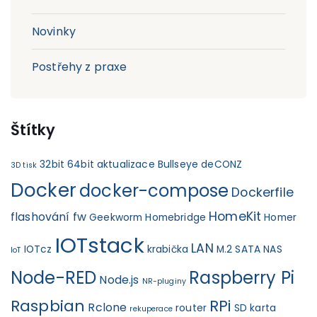
Novinky
Postřehy z praxe
Štítky
32bit
64bit
aktualizace
Bullseye
deCONZ
3D tisk
Docker
docker-compose
Dockerfile
HomeKit
flashování fw
Geekworm
Homebridge
Homer
IOTstack
LAN
IOTcz
krabička
M.2 SATA
NAS
IoT
Node-RED
Raspberry Pi
Node.js
NR-pluginy
Raspbian
RPi
Rclone
router
SD karta
rekuperace