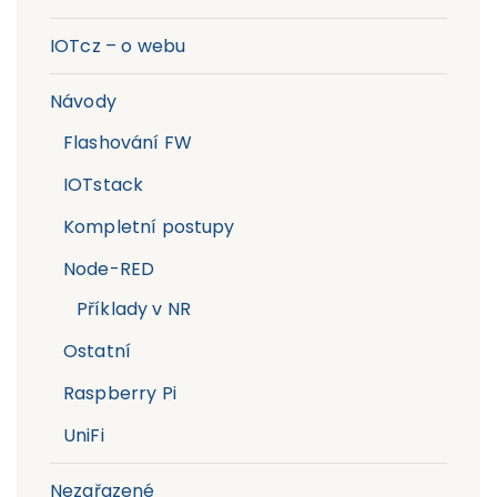
IOTcz – o webu
Návody
Flashování FW
IOTstack
Kompletní postupy
Node-RED
Příklady v NR
Ostatní
Raspberry Pi
UniFi
Nezařazené