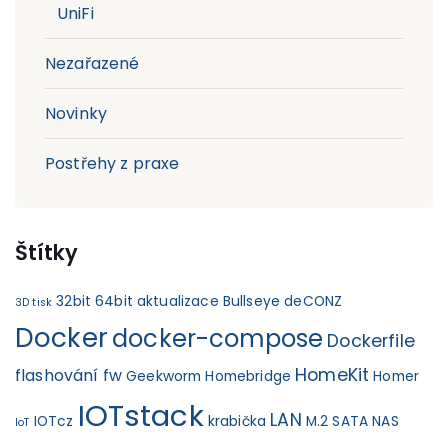
UniFi
Nezařazené
Novinky
Postřehy z praxe
Štítky
32bit
64bit
aktualizace
Bullseye
deCONZ
3D tisk
Docker
docker-compose
Dockerfile
HomeKit
flashování fw
Geekworm
Homebridge
Homer
IOTstack
LAN
IOTcz
krabička
M.2 SATA
NAS
IoT