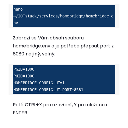
nano 
~/IOTstack/services/homebridge/homebridge.e
nv 
Zobrazí se Vám obsah souboru
homebridge.env a je potřeba přepsat port z
8080 na jiný, volný:
PGID=1000

PUID=1000

HOMEBRIDGE_CONFIG_UI=1

HOMEBRIDGE_CONFIG_UI_PORT=
8581
Poté CTRL+X pro uzavření, Y pro uložení a
ENTER.