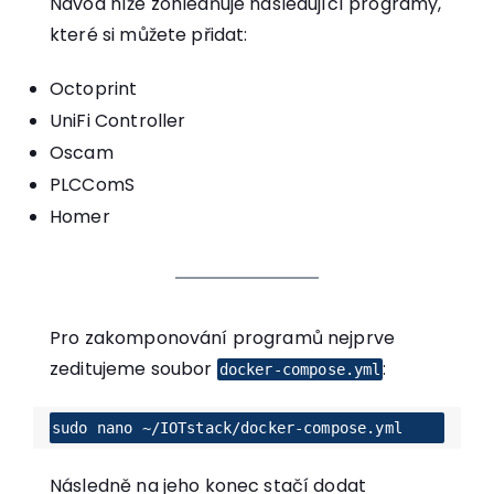
Návod níže zohledňuje následující programy,
které si můžete přidat:
Octoprint
UniFi Controller
Oscam
PLCComS
Homer
Pro zakomponování programů nejprve
zeditujeme soubor
:
docker-compose.yml
sudo nano ~/IOTstack/docker-compose.yml
Následně na jeho konec stačí dodat