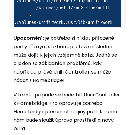
./volumes/unifi/run:/usr/lib/unifi/run

      - ./volumes/unifi/run2:/run/unifi

      - 
./volumes/unifi/work:/usr/lib/unifi/work
Upozornění
: je potřeba si hlídat přiřazené
porty různým službám, protože následně
může dojít k jejich vzájemné kolizi. Jedná se
o jeden ze základních problémů, kdy
například právě Unifi Controller se může
hádat s Homebridge!
V tomto případě se bude bít Unifi Controller
s Homebridge. Pro opravu je potřeba
Homebridge přesunout na jiný port. K tomu
nám bude sloužit úprava prostředí a nový
build.