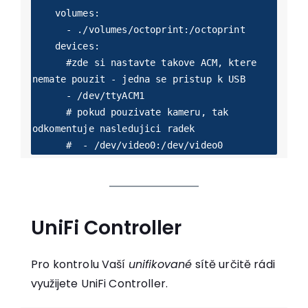
    volumes:

      - ./volumes/octoprint:/octoprint

    devices:

      #zde si nastavte takove ACM, ktere 
nemate pouzit - jedna se pristup k USB

      - /dev/ttyACM1 

      # pokud pouzivate kameru, tak 
odkomentuje nasledujici radek

      #  - /dev/video0:/dev/video0
UniFi Controller
Pro kontrolu Vaší
unifikované
sítě určitě rádi
využijete UniFi Controller.