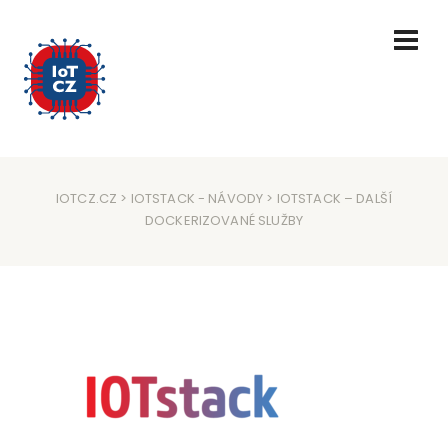
IOTCZ.CZ
>
IOTSTACK
-
NÁVODY
> IOTSTACK – DALŠÍ
DOCKERIZOVANÉ SLUŽBY