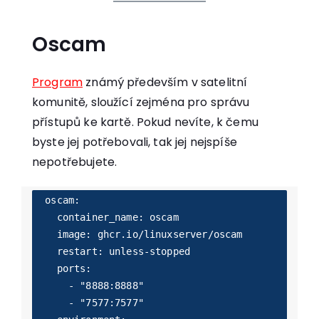
Oscam
Program
známý především v satelitní
komunitě, sloužící zejména pro správu
přístupů ke kartě. Pokud nevíte, k čemu
byste jej potřebovali, tak jej nejspíše
nepotřebujete.
  oscam:

    container_name: oscam

    image: ghcr.io/linuxserver/oscam

    restart: unless-stopped

    ports:

      - "8888:8888"

      - "7577:7577"
