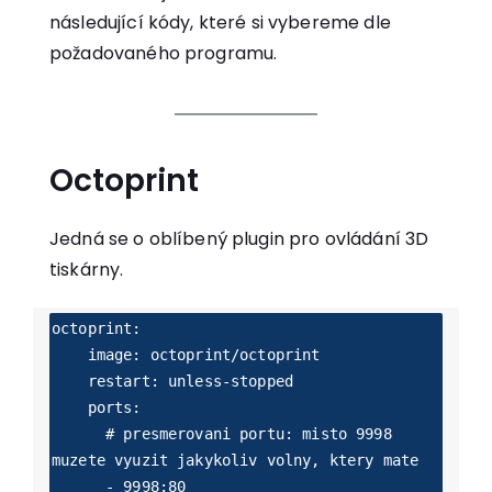
následující kódy, které si vybereme dle
požadovaného programu.
Octoprint
Jedná se o oblíbený plugin pro ovládání 3D
tiskárny.
octoprint:

    image: octoprint/octoprint

    restart: unless-stopped

    ports:

      # presmerovani portu: misto 9998 
muzete vyuzit jakykoliv volny, ktery mate

      - 9998:80 
