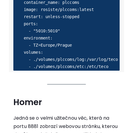
    container_name: plccoms

    image: rosiste/plccoms:latest

    restart: unless-stopped

    ports:

      - "5010:5010"

    environment:

      - TZ=Europe/Prague

    volumes:

      - ./volumes/plccoms/log:/var/log/teco

Homer
Jedná se o velmi užitečnou věc, která na
portu 8881 zobrazí webovou stránku, kterou