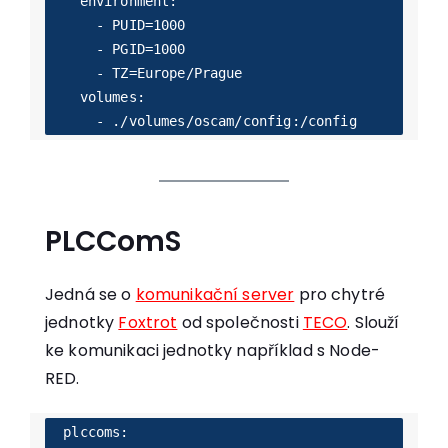
    environment:

      - PUID=1000

      - PGID=1000

      - TZ=Europe/Prague

    volumes:

PLCComS
Jedná se o
komunikační server
pro chytré
jednotky
Foxtrot
od společnosti
TECO
. Slouží
ke komunikaci jednotky například s Node-
RED.
  plccoms:
