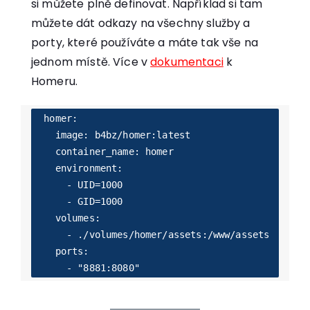
si můžete plně definovat. Například si tam
můžete dát odkazy na všechny služby a
porty, které používáte a máte tak vše na
jednom místě. Více v
dokumentaci
k
Homeru.
  homer:

    image: b4bz/homer:latest

    container_name: homer

    environment:

      - UID=1000

      - GID=1000

    volumes:

      - ./volumes/homer/assets:/www/assets

    ports:
