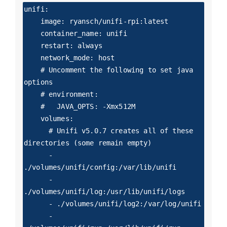
unifi:

    image: ryansch/unifi-rpi:latest

    container_name: unifi

    restart: always

    network_mode: host

    # Uncomment the following to set java 
options

    # environment:

    #   JAVA_OPTS: -Xmx512M

    volumes:

      # Unifi v5.0.7 creates all of these 
directories (some remain empty)

      - 
./volumes/unifi/config:/var/lib/unifi

      - 
./volumes/unifi/log:/usr/lib/unifi/logs

      - ./volumes/unifi/log2:/var/log/unifi

      - 