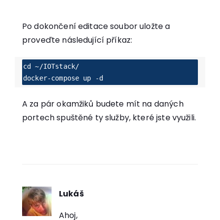
Po dokončení editace soubor uložte a
proveďte následující příkaz:
cd ~/IOTstack/

docker-compose up -d
A za pár okamžiků budete mít na daných
portech spuštěné ty služby, které jste využili.
Lukáš
říká:
Ahoj,