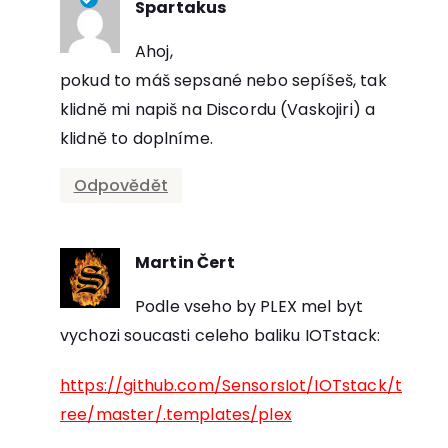
Spartakus
říká:
Ahoj,
pokud to máš sepsané nebo sepíšeš, tak
klidně mi napiš na Discordu (Vaskojiri) a
klidně to doplníme.
Odpovědět
Martin Čert
říká:
Podle vseho by PLEX mel byt
vychozi soucasti celeho baliku IOTstack:
https://github.com/SensorsIot/IOTstack/t
ree/master/.templates/plex