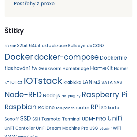
Postřehy z praxe
Štítky
32bit
64bit
aktualizace
Bullseye
deCONZ
3D tisk
Docker
docker-compose
Dockerfile
HomeKit
flashování fw
Geekworm
Homebridge
Homer
IOTstack
LAN
IOTcz
krabička
M.2 SATA
NAS
IoT
Node-RED
Raspberry Pi
Node.js
NR-pluginy
Raspbian
RPi
Rclone
router
SD karta
rekuperace
UniFi
SSD
UDM-PRO
Sonoff
SSH
Tasmota
Terminal
UniFi Contoller
UniFi Dream Machine Pro
USG
WiFi
větrání
WWW