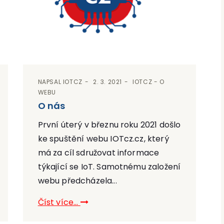
NAPSAL
IOTCZ
2. 3. 2021
IOTCZ - O
WEBU
O nás
První úterý v březnu roku 2021 došlo
ke spuštění webu IOTcz.cz, který
má za cíl sdružovat informace
týkající se IoT. Samotnému založení
webu předcházela...
Číst více...