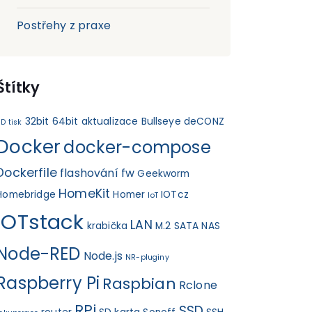
Postřehy z praxe
Štítky
32bit
64bit
aktualizace
Bullseye
deCONZ
D tisk
Docker
docker-compose
Dockerfile
flashování fw
Geekworm
HomeKit
Homebridge
Homer
IOTcz
IoT
IOTstack
LAN
krabička
M.2 SATA
NAS
Node-RED
Node.js
NR-pluginy
Raspberry Pi
Raspbian
Rclone
RPi
SSD