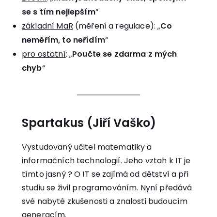
se s tím nejlepším
“
základní MaR
(měření a regulace): „
Co
neměřím, to neřídím
“
pro ostatní
: „
Poučte se zdarma z mých
chyb
“
Spartakus (Jiří Vaško)
Vystudovaný učitel matematiky a
informačních technologií. Jeho vztah k IT je
tímto jasný ? O IT se zajímá od dětství a při
studiu se živil programováním. Nyní předává
své nabyté zkušenosti a znalosti budoucím
generacím.