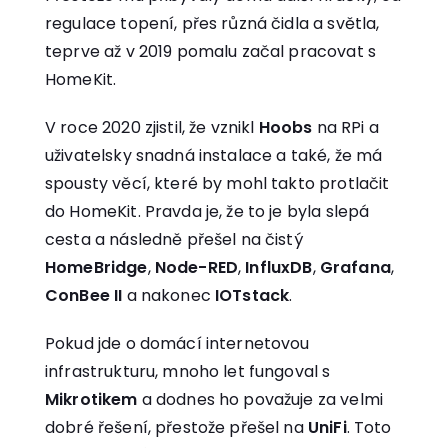
regulace topení, přes různá čidla a světla,
teprve až v 2019 pomalu začal pracovat s
HomeKit.
V roce 2020 zjistil, že vznikl
Hoobs
na RPi a
uživatelsky snadná instalace a také, že má
spousty věcí, které by mohl takto protlačit
do HomeKit. Pravda je, že to je byla slepá
cesta a následně přešel na čistý
HomeBridge
,
Node-RED
,
InfluxDB
,
Grafana
,
ConBee II
a nakonec
IOTstack
.
Pokud jde o domácí internetovou
infrastrukturu, mnoho let fungoval s
Mikrotikem
a dodnes ho považuje za velmi
dobré řešení, přestože přešel na
UniFi
. Toto