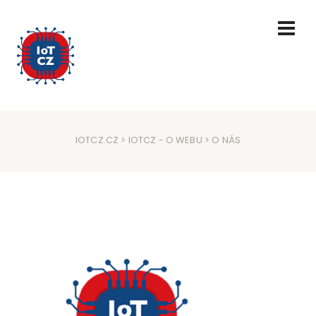
IOTCZ.CZ
>
IOTCZ - O WEBU
> O NÁS