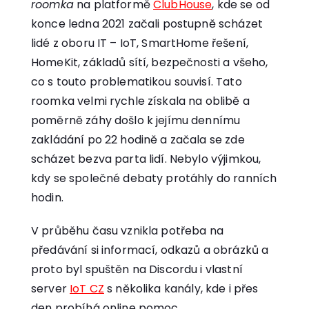
roomka
na platformě
ClubHouse
, kde se od
konce ledna 2021 začali postupně scházet
lidé z oboru IT – IoT, SmartHome řešení,
HomeKit, základů sítí, bezpečnosti a všeho,
co s touto problematikou souvisí. Tato
roomka velmi rychle získala na oblibě a
poměrně záhy došlo k jejímu dennímu
zakládání po 22 hodině a začala se zde
scházet bezva parta lidí. Nebylo výjimkou,
kdy se společné debaty protáhly do ranních
hodin.
V průběhu času vznikla potřeba na
předávání si informací, odkazů a obrázků a
proto byl spuštěn na Discordu i vlastní
server
IoT CZ
s několika kanály, kde i přes
den probíhá online pomoc.