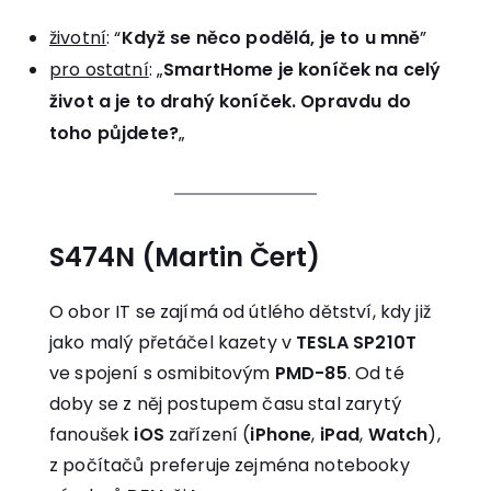
životní
: “
Když se něco podělá, je to u mně
”
pro ostatní
: „
SmartHome je koníček na celý
život a je to drahý koníček. Opravdu do
toho půjdete?
„
S474N (Martin Čert)
O obor IT se zajímá od útlého dětství, kdy již
jako malý přetáčel kazety v
TESLA SP210T
ve spojení s osmibitovým
PMD-85
. Od té
doby se z něj postupem času stal zarytý
fanoušek
iOS
zařízení (
iPhone
,
iPad
,
Watch
),
z počítačů preferuje zejména notebooky