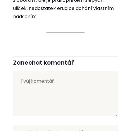
z oboru IT, ale je průkopníkem slepých
uliček, nedostatek erudice dohání vlastním
nadšením.
Zanechat komentář