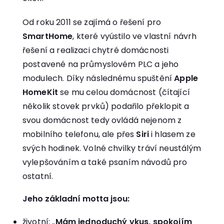
Od roku 2011 se zajímá o řešení pro
SmartHome
, které vyústilo ve vlastní návrh
řešení a realizaci chytré domácnosti
postavené na průmyslovém PLC a jeho
modulech. Díky následnému spuštění
Apple
HomeKit
se mu celou domácnost (čítající
několik stovek prvků) podařilo překlopit a
svou domácnost tedy ovládá nejenom z
mobilního telefonu, ale přes
Siri
i hlasem ze
svých hodinek. Volné chvilky tráví neustálým
vylepšováním a také psaním návodů pro
ostatní.
Jeho základní motta jsou:
životní
: „
Mám jednoduchý vkus, spokojím