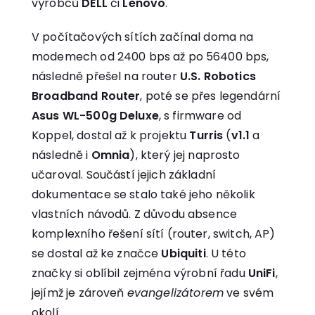
výrobců
DELL
či
Lenovo
.
V počítačových sítích začínal doma na
modemech od 2400 bps až po 56400 bps,
následně přešel na router
U.S. Robotics
Broadband Router
, poté se přes legendární
Asus WL-500g Deluxe
, s firmware od
Koppel, dostal až k projektu
Turris
(
v1.1
a
následně i
Omnia
), který jej naprosto
učaroval. Součástí jejich základní
dokumentace se stalo také jeho několik
vlastních návodů. Z důvodu absence
komplexního řešení sítí (router, switch, AP)
se dostal až ke značce
Ubiquiti
. U této
značky si oblíbil zejména výrobní řadu
UniFi
,
jejímž je zároveň
evangelizátorem
ve svém
okolí.