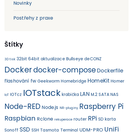
Novinky
Postřehy z praxe
Štítky
32bit
64bit
aktualizace
Bullseye
deCONZ
3D tisk
Docker
docker-compose
Dockerfile
HomeKit
flashování fw
Geekworm
Homebridge
Homer
IOTstack
LAN
IOTcz
krabička
M.2 SATA
NAS
IoT
Node-RED
Raspberry Pi
Node.js
NR-pluginy
Raspbian
RPi
Rclone
router
SD karta
rekuperace
UniFi
SSD
UDM-PRO
Sonoff
SSH
Tasmota
Terminal