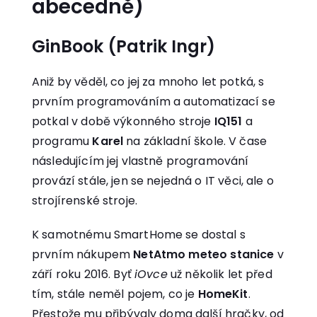
abecedně)
GinBook (Patrik Ingr)
Aniž by věděl, co jej za mnoho let potká, s
prvním programováním a automatizací se
potkal v době výkonného stroje
IQ151
a
programu
Karel
na základní škole. V čase
následujícím jej vlastně programování
provází stále, jen se nejedná o IT věci, ale o
strojírenské stroje.
K samotnému SmartHome se dostal s
prvním nákupem
NetAtmo meteo stanice
v
září roku 2016. Byť
iOvce
už několik let před
tím, stále neměl pojem, co je
HomeKit
.
Přestože mu přibývaly doma další hračky, od