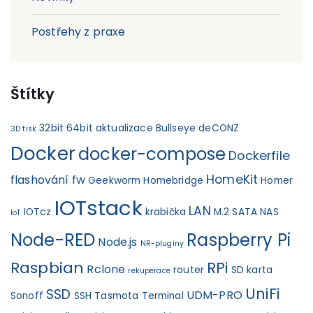
Postřehy z praxe
Štítky
32bit
64bit
aktualizace
Bullseye
deCONZ
3D tisk
Docker
docker-compose
Dockerfile
HomeKit
flashování fw
Geekworm
Homebridge
Homer
IOTstack
LAN
IOTcz
krabička
M.2 SATA
NAS
IoT
Node-RED
Raspberry Pi
Node.js
NR-pluginy
Raspbian
RPi
Rclone
router
SD karta
rekuperace
UniFi
SSD
UDM-PRO
Sonoff
SSH
Tasmota
Terminal