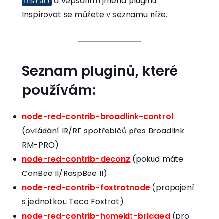
a vepsáním jména pluginu.
Install
Inspirovat se můžete v seznamu níže.
Seznam pluginů, které
používám:
node-red-contrib-broadlink-control
(ovládání IR/RF spotřebičů přes Broadlink
RM-PRO)
node-red-contrib-deconz
(pokud máte
ConBee II/RaspBee II)
node-red-contrib-foxtrotnode
(propojení
s jednotkou Teco Foxtrot)
node-red-contrib-homekit-bridged
(pro