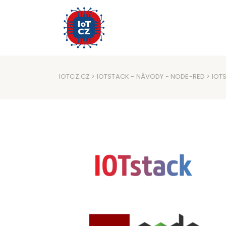
IOTCZ.CZ
>
IOTSTACK
-
NÁVODY
-
NODE-RED
> IOT