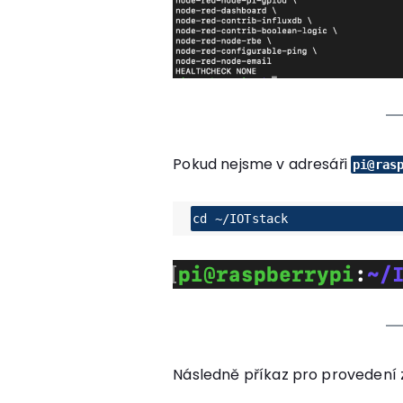
Pokud nejsme v adresáři
pi@ras
cd ~/IOTstack 
Následně příkaz pro provedení 