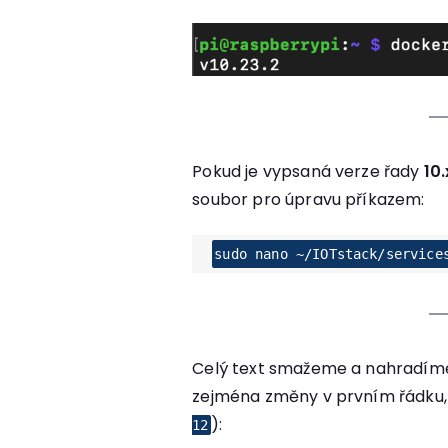
Pokud je vypsaná verze řady
10.
soubor pro úpravu příkazem:
sudo nano ~/IOTstack/service
Celý text smažeme a nahradím
zejména změny v prvním řádku,
):
12