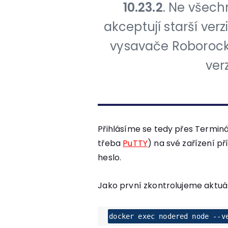
10.23.2
. Ne všech
akceptují starší verz
vysavače Roborock)
verz
Přihlásíme se tedy přes Terminá
třeba
PuTTY
) na své zařízení 
heslo.
Jako první zkontrolujeme aktuál
docker exec nodered node --v