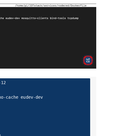
12

o-cache eudev-dev
