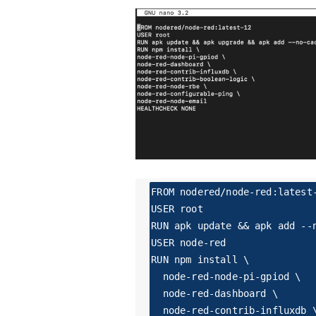
FROM nodered/node-red:latest-
USER root

RUN apk update && apk add --n
USER node-red

RUN npm install \

  node-red-node-pi-gpiod \

  node-red-dashboard \

  node-red-contrib-influxdb \
