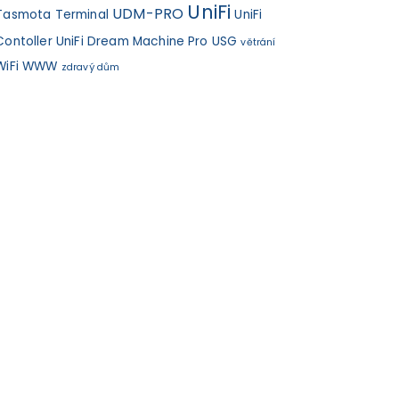
UniFi
UDM-PRO
Tasmota
Terminal
UniFi
Contoller
UniFi Dream Machine Pro
USG
větrání
WiFi
WWW
zdravý dům