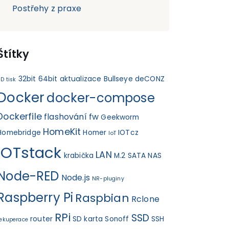
Postřehy z praxe
Štítky
32bit
64bit
aktualizace
Bullseye
deCONZ
D tisk
Docker
docker-compose
Dockerfile
flashování fw
Geekworm
HomeKit
Homebridge
Homer
IOTcz
IoT
IOTstack
LAN
krabička
M.2 SATA
NAS
Node-RED
Node.js
NR-pluginy
Raspberry Pi
Raspbian
Rclone
RPi
SSD
router
SD karta
Sonoff
SSH
rekuperace