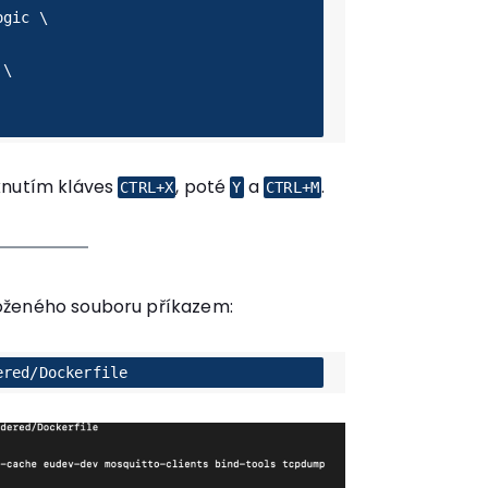
knutím kláves
, poté
a
.
CTRL+X
Y
CTRL+M
oženého souboru příkazem:
ered/Dockerfile