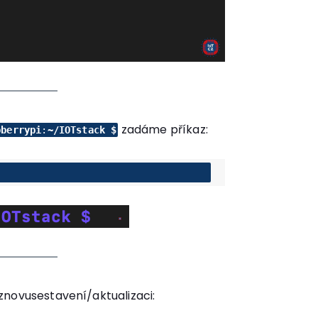
zadáme příkaz:
pberrypi
:
~/IOTstack $
znovusestavení/aktualizaci: