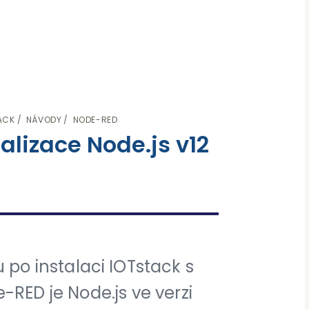
ACK
NÁVODY
NODE-RED
alizace Node.js v12
 po instalaci IOTstack s
RED je Node.js ve verzi