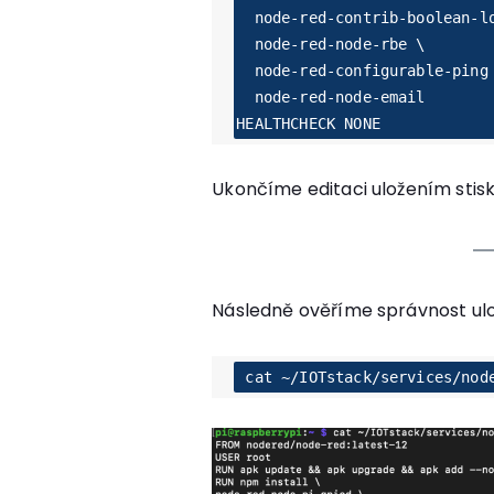
  node-red-contrib-boolean-logic \

  node-red-node-rbe \

  node-red-configurable-ping \

  node-red-node-email

HEALTHCHECK NONE
Ukončíme editaci uložením stis
Následně ověříme správnost ul
 cat ~/IOTstack/services/nod