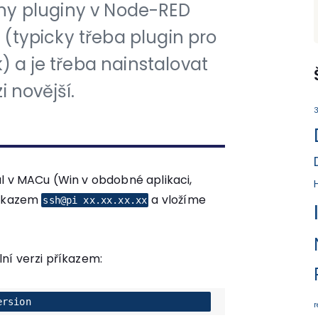
ny pluginy v Node-RED
i (typicky třeba plugin pro
 a je třeba nainstalovat
i novější.
3
l v MACu (Win v obdobné aplikaci,
příkazem
a vložíme
ssh@pi xx.xx.xx.xx
ní verzi příkazem:
ersion