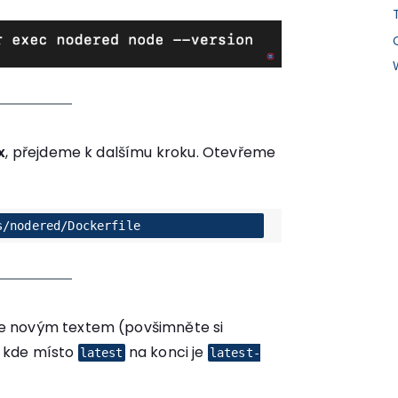
x
, přejdeme k dalšímu kroku. Otevřeme
s/nodered/Dockerfile
e novým textem (povšimněte si
 kde místo
na konci je
latest
latest-