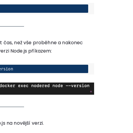
ut čas, než vše proběhne a nakonec
erzi Node.js příkazem:
ersion
js na novější verzi.