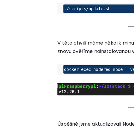
./scripts/update.sh
V této chvíli máme několik min
znovu ověříme nainstalovanou v
docker exec nodered node --v
Úspěšně jsme aktualizovali Node.