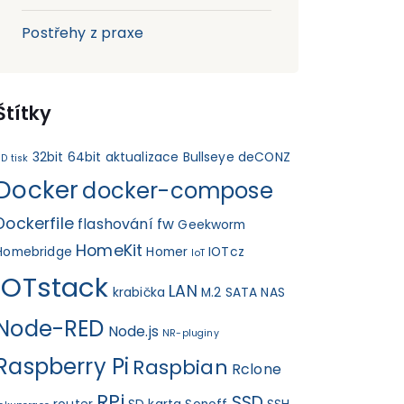
Postřehy z praxe
Štítky
32bit
64bit
aktualizace
Bullseye
deCONZ
D tisk
Docker
docker-compose
Dockerfile
flashování fw
Geekworm
HomeKit
Homebridge
Homer
IOTcz
IoT
IOTstack
LAN
krabička
M.2 SATA
NAS
Node-RED
Node.js
NR-pluginy
Raspberry Pi
Raspbian
Rclone
RPi
SSD