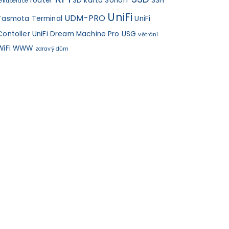
router
SD karta
Sonoff
SSH
rekuperace
UniFi
UDM-PRO
Tasmota
Terminal
UniFi
Contoller
UniFi Dream Machine Pro
USG
větrání
WiFi
WWW
zdravý dům