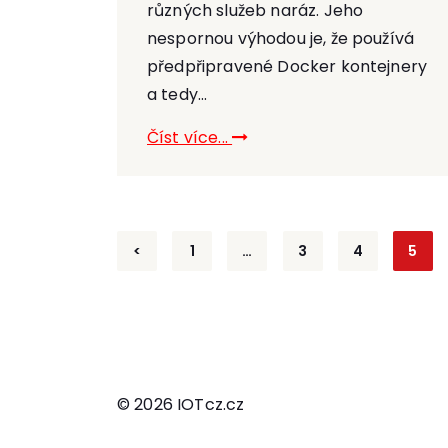
různých služeb naráz. Jeho
nespornou výhodou je, že používá
předpřipravené Docker kontejnery
a tedy...
Číst více...
Stránkování
<
1
…
3
4
5
příspěvků
© 2026 IOTcz.cz