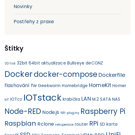
Novinky
Postřehy z praxe
Štítky
32bit
64bit
aktualizace
Bullseye
deCONZ
3D tisk
Docker
docker-compose
Dockerfile
HomeKit
flashování fw
Geekworm
Homebridge
Homer
IOTstack
LAN
IOTcz
krabička
M.2 SATA
NAS
IoT
Node-RED
Raspberry Pi
Node.js
NR-pluginy
Raspbian
RPi
Rclone
router
SD karta
rekuperace
UniFi
SSD