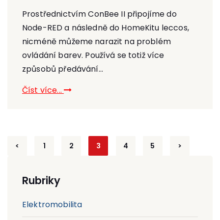
Prostřednictvím ConBee II připojíme do
Node-RED a následně do HomeKitu leccos,
nicméně můžeme narazit na problém
ovládání barev. Používá se totiž více
způsobů předávání...
Číst více...
Stránkování
<
1
2
3
4
5
>
příspěvků
Rubriky
Elektromobilita