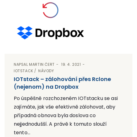
NAPSAL
MARTIN ČERT
19. 4. 2021
IOTSTACK
NÁVODY
IOTstack – zálohování přes Rclone
(nejenom) na Dropbox
Po úspěšně rozchozeném IOTstacku se asi
zajímáte, jak vše efektivně zálohovat, aby
případná obnova byla doslova co
nejjednodušší. A právě k tomuto slouží
tento...