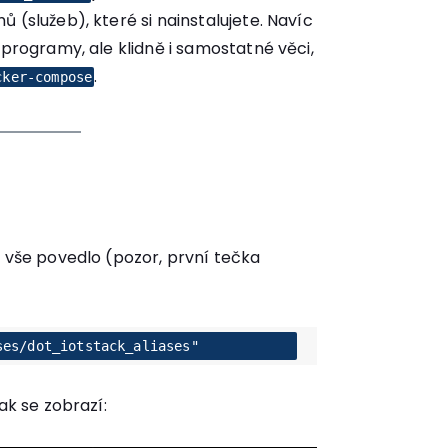
 (služeb), které si nainstalujete. Navíc
 programy, ale klidně i samostatné věci,
.
cker-compose
m vše povedlo (pozor, první tečka
ses/dot_iotstack_aliases"
ak se zobrazí: