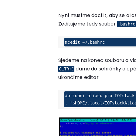
Nyní musíme docílit, aby se alia
Zeditujeme tedy soubor
.bashrc
mcedit ~/.bashrc
Sjedeme na konec souboru a vlož
dáme do schránky a opě
CLTR+C
ukončíme editor.
#pridani aliasu pro IOTstack
