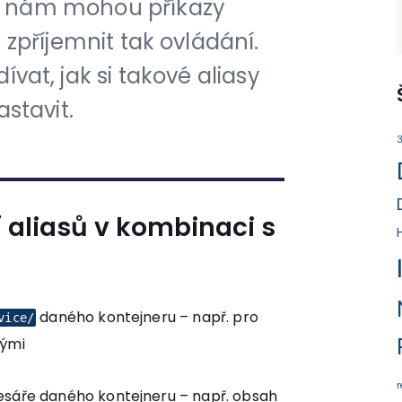
eré nám mohou příkazy
 zpříjemnit tak ovládání.
vat, jak si takové aliasy
astavit.
3
 aliasů v kombinaci s
daného kontejneru – např. pro
vice/
nými
sáře daného kontejneru – např. obsah