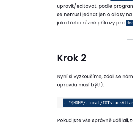
upravit/editovat, podle programů
se nemusí jednat jen o aliasy na
jako třeba různé příkazy pro
do
Krok 2
Nyní si vyzkoušíme, zdali se ná
opravdu musí být!).
. "$HOME/.local/IOTstackAlia
Pokud jste vše správně udělali, t