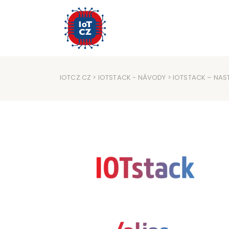
IOTCZ.CZ
>
IOTSTACK
-
NÁVODY
> IOTSTACK – NAS