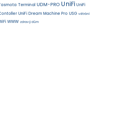
UniFi
UDM-PRO
Tasmota
Terminal
UniFi
Contoller
UniFi Dream Machine Pro
USG
větrání
WiFi
WWW
zdravý dům