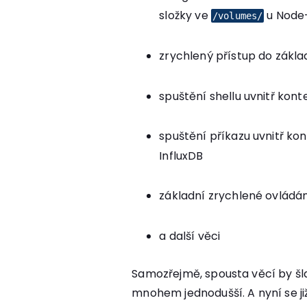
složky ve
u Node
/volumes/
zrychlený přístup do zákla
spuštění shellu uvnitř kont
spuštění příkazu uvnitř kon
InfluxDB
základní zrychlené ovládá
a další věci
Samozřejmě, spousta věcí by šla ř
mnohem jednodušší. A nyní se 