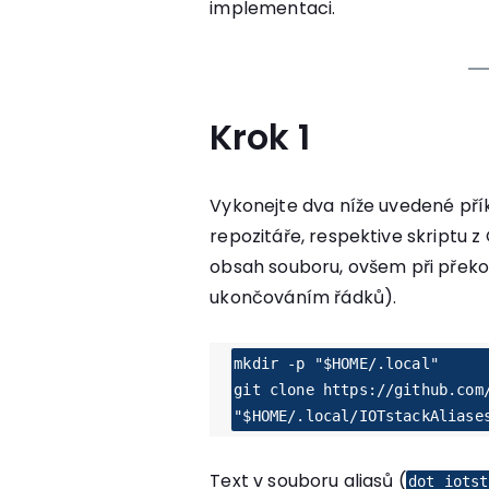
implementaci.
Krok 1
Vykonejte dva níže uvedené př
repozitáře, respektive skriptu z
obsah souboru, ovšem při překo
ukončováním řádků).
mkdir -p "$HOME/.local"

git clone https://github.com/
"$HOME/.local/IOTstackAliase
Text v souboru aliasů (
dot_iotst