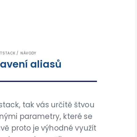
OTSTACK
NÁVODY
avení aliasů
tack, tak vás určitě štvou
znými parametry, které se
ávě proto je výhodné využít