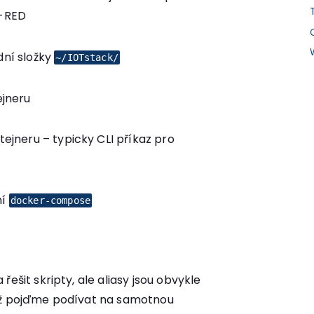
-RED
dní složky
~/IOTstack/
ejneru
tejneru – typicky CLI příkaz pro
ní
docker-compose
ešit skripty, ale aliasy jsou obvykle
již pojďme podívat na samotnou