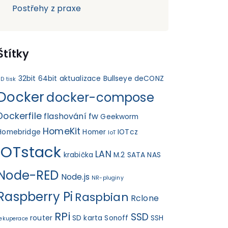
Postřehy z praxe
Štítky
32bit
64bit
aktualizace
Bullseye
deCONZ
D tisk
Docker
docker-compose
Dockerfile
flashování fw
Geekworm
HomeKit
Homebridge
Homer
IOTcz
IoT
IOTstack
LAN
krabička
M.2 SATA
NAS
Node-RED
Node.js
NR-pluginy
Raspberry Pi
Raspbian
Rclone
RPi
SSD
router
SD karta
Sonoff
SSH
rekuperace