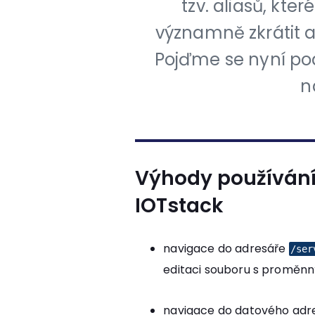
tzv. aliasů, kt
významně zkrátit a
Pojďme se nyní podí
n
Výhody používání
IOTstack
navigace do adresáře
/ser
editaci souboru s proměn
navigace do datového adre