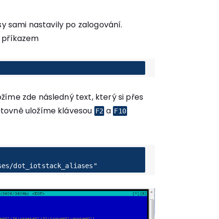
sy sami nastavily po zalogování.
příkazem
íme zde následný text, který si přes
tovně uložíme klávesou
a
F2
F10