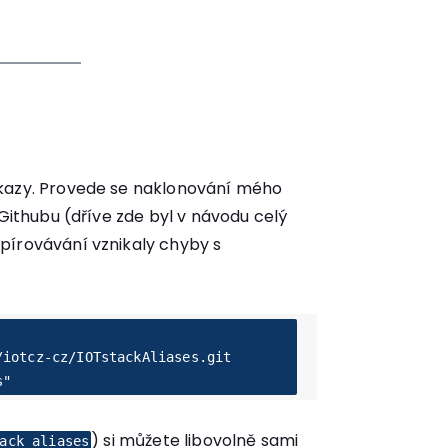
íkazy. Provede se naklonování mého
 Githubu (dříve zde byl v návodu celý
pírovávání vznikaly chyby s
iotcz-cz/IOTstackAliases.git 
s"
) si můžete libovolně sami
ack_aliases