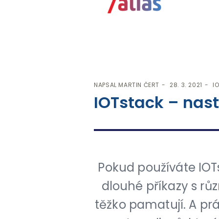
NAPSAL
MARTIN ČERT
28. 3. 2021
I
IOTstack – nast
Pokud používáte IOTs
dlouhé příkazy s rů
těžko pamatují. A pr