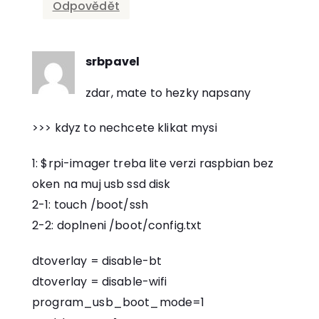
Odpovědět
srbpavel
říká:
zdar, mate to hezky napsany
>>> kdyz to nechcete klikat mysi
1: $rpi-imager treba lite verzi raspbian bez
oken na muj usb ssd disk
2-1: touch /boot/ssh
2-2: doplneni /boot/config.txt
dtoverlay = disable-bt
dtoverlay = disable-wifi
program_usb_boot_mode=1