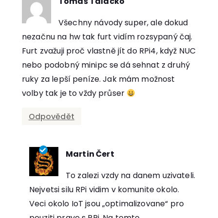
Tomáš Talácko
říká:
Všechny návody super, ale dokud
nezačnu na hw tak furt vidím rozsypaný čaj.
Furt zvažuji proč vlastně jít do RPi4, když NUC
nebo podobný minipc se dá sehnat z druhý
ruky za lepší peníze. Jak mám možnost
volby tak je to vždy průser
Odpovědět
Martin Čert
říká:
To zalezi vzdy na danem uzivateli.
Nejvetsi silu RPi vidim v komunite okolo.
Veci okolo IoT jsou „optimalizovane“ pro
pouziti prave s RPi. Na tomto