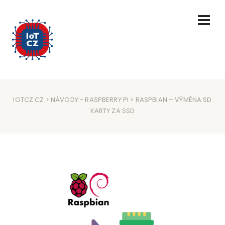
IOTCZ.CZ
>
NÁVODY
-
RASPBERRY PI
> RASPBIAN – VÝMĚNA SD
KARTY ZA SSD