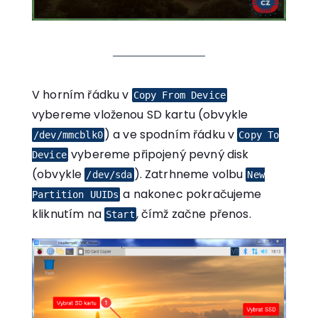
V horním řádku v
Copy From Device
vybereme vloženou SD kartu (obvykle
) a ve spodním řádku v
/dev/mmcblk0
Copy To
vybereme připojený pevný disk
Device
(obvykle
). Zatrhneme volbu
/dev/sda
New
a nakonec pokračujeme
Partition UUIDs
kliknutím na
, čímž začne přenos.
Start