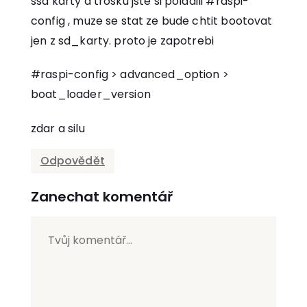
ssd karty a trosku jste si poladili #raspi-
config , muze se stat ze bude chtit bootovat
jen z sd_karty. proto je zapotrebi
#raspi-config > advanced_option >
boat_loader_version
zdar a silu
Odpovědět
Zanechat komentář