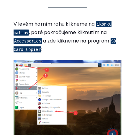
V levém horním rohu klikneme na
ikonku
, poté pokračujeme kliknutím na
maliny
a zde klikneme na program
Accessories
SD
:
Card Copier