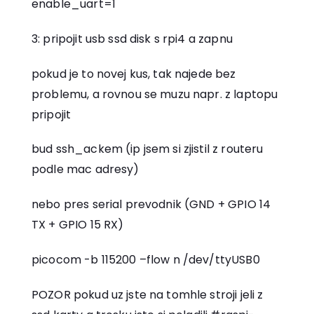
enable_uart=1
3: pripojit usb ssd disk s rpi4 a zapnu
pokud je to novej kus, tak najede bez
problemu, a rovnou se muzu napr. z laptopu
pripojit
bud ssh_ackem (ip jsem si zjistil z routeru
podle mac adresy)
nebo pres serial prevodnik (GND + GPIO 14
TX + GPIO 15 RX)
picocom -b 115200 –flow n /dev/ttyUSB0
POZOR pokud uz jste na tomhle stroji jeli z