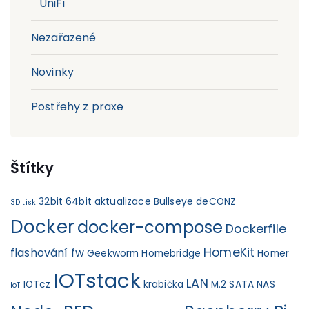
UniFi
Nezařazené
Novinky
Postřehy z praxe
Štítky
32bit
64bit
aktualizace
Bullseye
deCONZ
3D tisk
Docker
docker-compose
Dockerfile
HomeKit
flashování fw
Geekworm
Homebridge
Homer
IOTstack
LAN
IOTcz
krabička
M.2 SATA
NAS
IoT