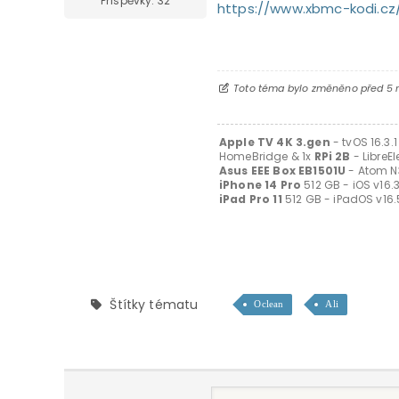
Příspěvky: 32
https://www.xbmc-kodi.cz
Toto téma bylo změněno před 5 
Apple TV 4K 3.gen
- tvOS 16.3.1
HomeBridge & 1x
RPi 2B
- LibreE
A
sus EEE Box EB1501U
- Atom N3
iPhone 14 Pro
512 GB - iOS v16.3
iPad Pro 11
512 GB - iPadOS v16.5
Štítky tématu
Oclean
Ali