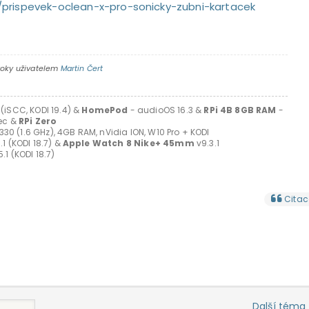
/prispevek-oclean-x-pro-sonicky-zubni-kartacek
roky uživatelem
Martin Čert
 (iSCC, KODI 19.4) &
HomePod
- audioOS 16.3 &
RPi 4B 8GB RAM
-
lec &
RPi Zero
30 (1.6 GHz), 4GB RAM, nVidia ION, W10 Pro + KODI
.1 (KODI 18.7) &
Apple Watch 8 Nike+ 45mm
v9.3.1
.1 (KODI 18.7)
Citac
Další tém