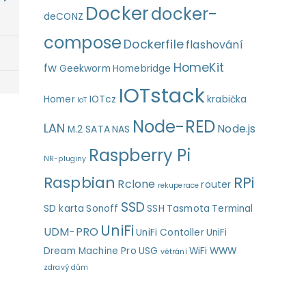
Docker
docker-
deCONZ
compose
Dockerfile
flashování
HomeKit
fw
Geekworm
Homebridge
IOTstack
Homer
IOTcz
krabička
IoT
Node-RED
LAN
Node.js
M.2 SATA
NAS
Raspberry Pi
NR-pluginy
Raspbian
RPi
Rclone
router
rekuperace
SSD
SD karta
Sonoff
SSH
Tasmota
Terminal
UniFi
UDM-PRO
UniFi Contoller
UniFi
Dream Machine Pro
USG
WiFi
WWW
větrání
zdravý dům