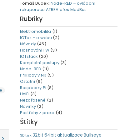
Tomáš Dudek
:
Node-RED – ovládaní
rekuperace ATREA přes ModBus
Rubriky
Elektromobilita
(1)
IOTcz – o webu
(2)
Návody
(45)
Flashování FW
(3)
IOTstack
(20)
Kompletní postupy
(3)
Node-RED
(11)
Příklady v NR
(5)
Ostatní
(6)
Raspberry Pi
(8)
e
UniFi
(3)
Nezařazené
(2)
Novinky
(2)
Postřehy z praxe
(4)
Štítky
32bit
64bit
aktualizace
Bullseye
3D tisk
a