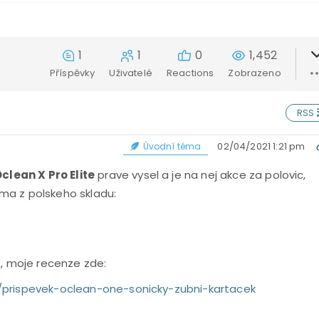
1
1
0
1,452
Příspěvky
Uživatelé
Reactions
Zobrazeno
RSS
02/04/2021 1:21 pm
Úvodní téma
clean X Pro Elite
prave vysel a je na nej akce za polovic,
ma z polskeho skladu:
e, moje recenze zde:
/prispevek-oclean-one-sonicky-zubni-kartacek