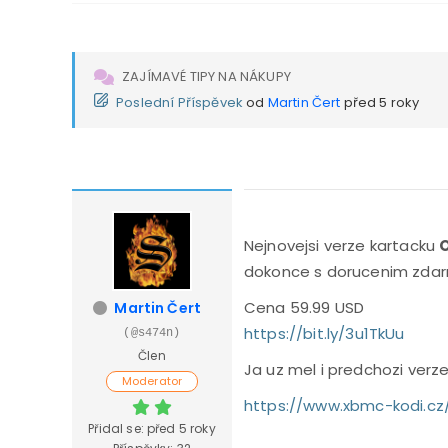
ZAJÍMAVÉ TIPY NA NÁKUPY
Poslední Příspěvek
od
Martin Čert
před 5 roky
Nejnovejsi verze kartacku
O
dokonce s dorucenim zdar
Cena 59.99 USD
Martin Čert
https://bit.ly/3u1TkUu
(@s474n)
Člen
Ja uz mel i predchozi verz
Moderator
https://www.xbmc-kodi.cz
Přidal se: před 5 roky