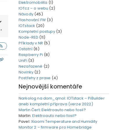
Elektromobilita
(1)
IOTcz – o webu
(2)
Návody
(45)
Flashování FW
(3)
IOTstack
(20)
Kompletní postupy
(3)
Node-RED
(11)
Příklady v NR
(5)
Ostatní
(6)
Raspberry Pi
(8)
UniFi
(3)
Nezařazené
(2)
Novinky
(2)
Postřehy z praxe
(4)
Nejnovější komentáře
Narkolog na dom_qmol
:
IOTstack – PiBuilder
aneb kompletní příprava (verze 2022)
Martin Čert
:
Elektroauto nebo fosil?
Martin
:
Elektroauto nebo fosil?
Pavel
:
Xiaomi Temperature and Humidity
Monitor 2 – firmware pro Homebridge