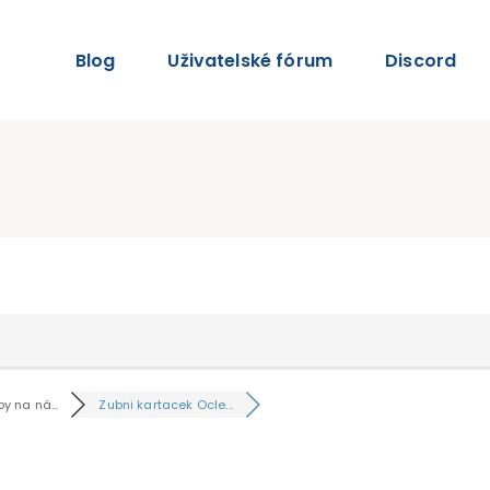
Blog
Uživatelské fórum
Discord
y na ná...
Zubni kartacek Ocle...