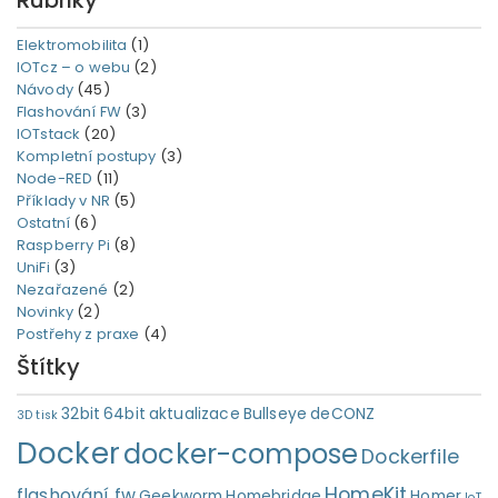
Rubriky
Elektromobilita
(1)
IOTcz – o webu
(2)
Návody
(45)
Flashování FW
(3)
IOTstack
(20)
Kompletní postupy
(3)
Node-RED
(11)
Příklady v NR
(5)
Ostatní
(6)
Raspberry Pi
(8)
UniFi
(3)
Nezařazené
(2)
Novinky
(2)
Postřehy z praxe
(4)
Štítky
32bit
64bit
aktualizace
Bullseye
deCONZ
3D tisk
Docker
docker-compose
Dockerfile
HomeKit
flashování fw
Geekworm
Homebridge
Homer
IoT