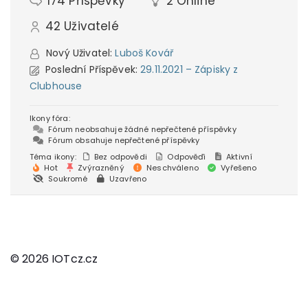
174
Příspěvky
2
Online
42
Uživatelé
Nový Uživatel:
Luboš Kovář
Poslední Příspěvek:
29.11.2021 – Zápisky z
Clubhouse
Ikony fóra:
Fórum neobsahuje žádné nepřečtené příspěvky
Fórum obsahuje nepřečtené příspěvky
Téma ikony:
Bez odpovědi
Odpověďi
Aktivní
Hot
Zvýrazněný
Neschváleno
Vyřešeno
Soukromé
Uzavřeno
© 2026 IOTcz.cz