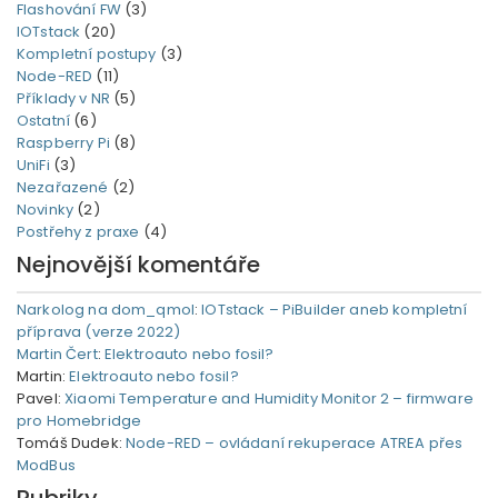
Flashování FW
(3)
IOTstack
(20)
Kompletní postupy
(3)
Node-RED
(11)
Příklady v NR
(5)
Ostatní
(6)
Raspberry Pi
(8)
UniFi
(3)
Nezařazené
(2)
Novinky
(2)
Postřehy z praxe
(4)
Nejnovější komentáře
Narkolog na dom_qmol
:
IOTstack – PiBuilder aneb kompletní
příprava (verze 2022)
Martin Čert
:
Elektroauto nebo fosil?
Martin
:
Elektroauto nebo fosil?
Pavel
:
Xiaomi Temperature and Humidity Monitor 2 – firmware
pro Homebridge
Tomáš Dudek
:
Node-RED – ovládaní rekuperace ATREA přes
ModBus