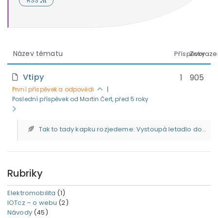
RSS
Název tématu
Příspěvky
Zobraze
Vtipy
1
905
První příspěvek a odpovědi
|
Poslední příspěvek od Martin Čert
, před 5 roky
Tak to tady kapku rozjedeme: Vystoupá letadlo do...
Rubriky
Elektromobilita
(1)
IOTcz – o webu
(2)
Návody
(45)