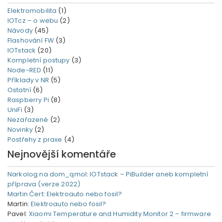
Elektromobilita
(1)
IOTcz – o webu
(2)
Návody
(45)
Flashování FW
(3)
IOTstack
(20)
Kompletní postupy
(3)
Node-RED
(11)
Příklady v NR
(5)
Ostatní
(6)
Raspberry Pi
(8)
UniFi
(3)
Nezařazené
(2)
Novinky
(2)
Postřehy z praxe
(4)
Nejnovější komentáře
Narkolog na dom_qmol
:
IOTstack – PiBuilder aneb kompletní
příprava (verze 2022)
Martin Čert
:
Elektroauto nebo fosil?
Martin
:
Elektroauto nebo fosil?
Pavel
:
Xiaomi Temperature and Humidity Monitor 2 – firmware