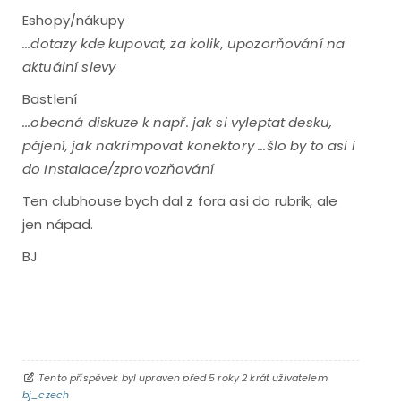
Eshopy/nákupy
...dotazy kde kupovat, za kolik, upozorňování na
aktuální slevy
Bastlení
...obecná diskuze k např. jak si vyleptat desku,
pájení, jak nakrimpovat konektory ...šlo by
to asi i
do Instalace/zprovozňování
Ten clubhouse bych dal z fora asi do rubrik, ale
jen nápad.
BJ
Tento příspěvek byl upraven před 5 roky 2 krát uživatelem
bj_czech