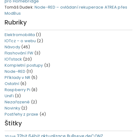
pro Homebridge
Tomáš Dudek
:
Node-RED – ovládaní rekuperace ATREA přes
ModBus
Rubriky
Elektromobilita
(1)
IOTcz – o webu
(2)
Návody
(45)
Flashování FW
(3)
IOTstack
(20)
Kompletní postupy
(3)
Node-RED
(11)
Příklady v NR
(5)
Ostatní
(6)
Raspberry Pi
(8)
UniFi
(3)
Nezařazené
(2)
Novinky
(2)
Postřehy z praxe
(4)
Štítky
32bit
64bit
aktualizace
Bullseye
deCONZ
3D tisk