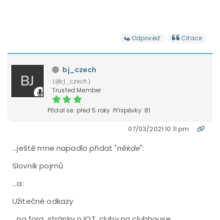
Odpověď
Citace
bj_czech
(@bj_czech)
Trusted Member
Přidal se: před 5 roky
Příspěvky: 81
07/03/2021 10:11 pm
...ještě mne napadlo přidat "
někde
":
Slovník pojmů
...a:
Užitečné odkazy
...na fora, stránky o IOT, cluby na clubhouse,