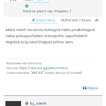
Přidal se: před 5 roky
Příspěvky: 7
06/03/2021 7:30 pm
Úvodní téma
Máte návrh na novou kategorii nebo podkategorii
nebo přeuspořádání stávajícího uspořádání?
Napište svůj návrh/nápad přímo sem.
Naleznete nás online na:
Discord:
https://discord.gg/pb6uvm9fJb
Clubhouse klub: "
IOT CZ
" (každý den po 22 hodině)
Citace
bj_czech