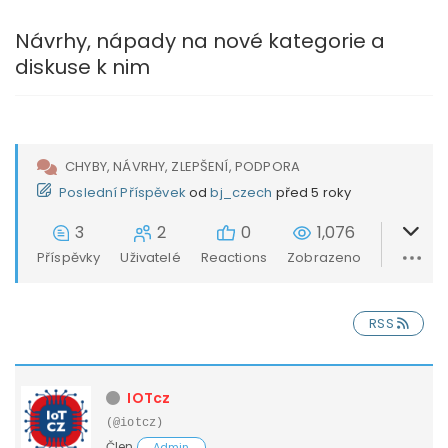
Návrhy, nápady na nové kategorie a
diskuse k nim
CHYBY, NÁVRHY, ZLEPŠENÍ, PODPORA
Poslední Příspěvek
od
bj_czech
před 5 roky
3
2
0
1,076
Příspěvky
Uživatelé
Reactions
Zobrazeno
RSS
IOTcz
(@iotcz)
Člen
Admin