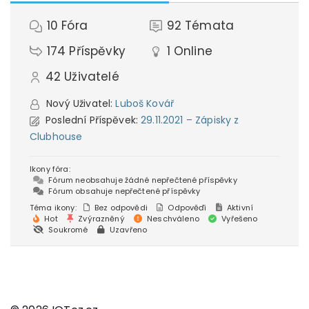
10
Fóra
92
Témata
174
Příspěvky
1
Online
42
Uživatelé
Nový Uživatel:
Luboš Kovář
Poslední Příspěvek:
29.11.2021 – Zápisky z
Clubhouse
Ikony fóra:
Fórum neobsahuje žádné nepřečtené příspěvky
Fórum obsahuje nepřečtené příspěvky
Téma ikony:
Bez odpovědi
Odpověďi
Aktivní
Hot
Zvýrazněný
Neschváleno
Vyřešeno
Soukromé
Uzavřeno