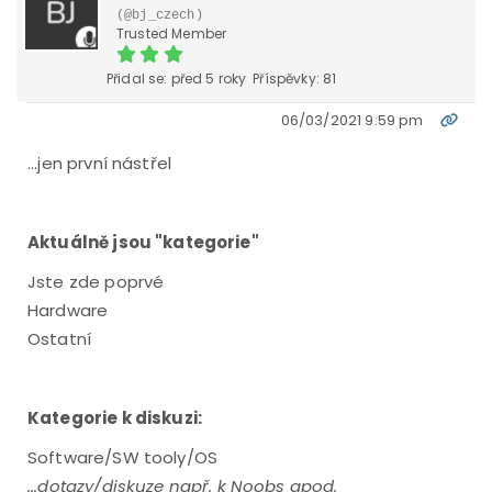
(@bj_czech)
Trusted Member
Přidal se: před 5 roky
Příspěvky: 81
06/03/2021 9:59 pm
...jen první nástřel
Aktuálně jsou "kategorie"
Jste zde poprvé
Hardware
Ostatní
Kategorie k diskuzi:
Software/SW tooly/OS
...dotazy/diskuze např. k Noobs apod.