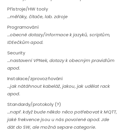
Přístroje/HW tooly
...měřáky, čítače, lab. zdroje
Programování
...obecné dotazy/informace k jazyků, scriptům,
IDEečkům apod.
Security
...nastavení VPNek, dotazy k obecným pravidlům
apod.
Instalace/zprovozňování
...jak nátáhnout kabeláž, jakou, jak udělat rack
apod.
Standardy/protokoly (?)
...např. když bude někdo něco potřebovat k MQTT,
jaké frekvence jsou u nás povolené apod. Jde
dát do SW, ale možná separe categorie.