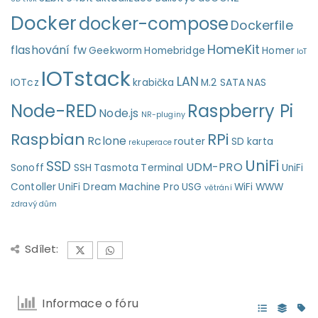
Docker
docker-compose
Dockerfile
HomeKit
flashování fw
Geekworm
Homebridge
Homer
IoT
IOTstack
LAN
IOTcz
krabička
M.2 SATA
NAS
Node-RED
Raspberry Pi
Node.js
NR-pluginy
Raspbian
RPi
Rclone
router
SD karta
rekuperace
UniFi
SSD
UDM-PRO
Sonoff
SSH
Tasmota
Terminal
UniFi
Contoller
UniFi Dream Machine Pro
USG
WiFi
WWW
větrání
zdravý dům
Sdílet:
Informace o fóru