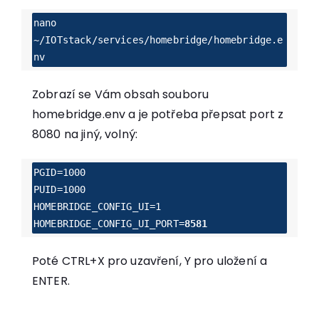
nano 
~/IOTstack/services/homebridge/homebridge.e
nv 
Zobrazí se Vám obsah souboru
homebridge.env a je potřeba přepsat port z
8080 na jiný, volný:
PGID=1000

PUID=1000

HOMEBRIDGE_CONFIG_UI=1

HOMEBRIDGE_CONFIG_UI_PORT=
8581
Poté CTRL+X pro uzavření, Y pro uložení a
ENTER.