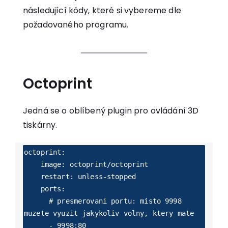
následující kódy, které si vybereme dle
požadovaného programu.
Octoprint
Jedná se o oblíbený plugin pro ovládání 3D
tiskárny.
octoprint:

    image: octoprint/octoprint

    restart: unless-stopped

    ports:

      # presmerovani portu: misto 9998 
muzete vyuzit jakykoliv volny, ktery mate

      - 9998:80 
