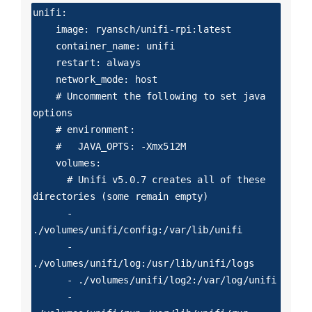
unifi:

    image: ryansch/unifi-rpi:latest

    container_name: unifi

    restart: always

    network_mode: host

    # Uncomment the following to set java 
options

    # environment:

    #   JAVA_OPTS: -Xmx512M

    volumes:

      # Unifi v5.0.7 creates all of these 
directories (some remain empty)

      - 
./volumes/unifi/config:/var/lib/unifi

      - 
./volumes/unifi/log:/usr/lib/unifi/logs

      - ./volumes/unifi/log2:/var/log/unifi

      - 