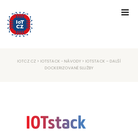
IOTCZ.CZ
>
IOTSTACK
-
NÁVODY
> IOTSTACK – DALŠÍ
DOCKERIZOVANÉ SLUŽBY