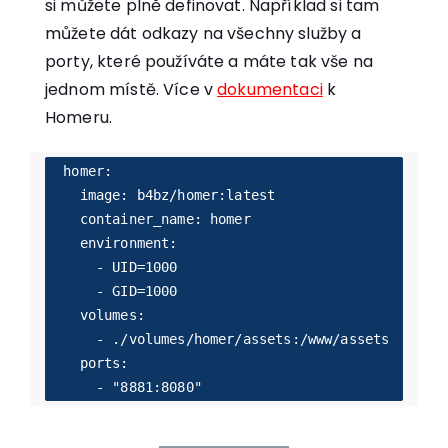
si můžete plně definovat. Například si tam
můžete dát odkazy na všechny služby a
porty, které používáte a máte tak vše na
jednom místě. Více v
dokumentaci
k
Homeru.
  homer:

    image: b4bz/homer:latest

    container_name: homer

    environment:

      - UID=1000

      - GID=1000

    volumes:

      - ./volumes/homer/assets:/www/assets

    ports:
