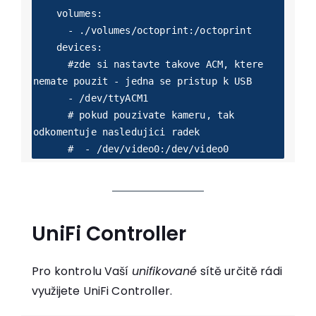
    volumes:

      - ./volumes/octoprint:/octoprint

    devices:

      #zde si nastavte takove ACM, ktere 
nemate pouzit - jedna se pristup k USB

      - /dev/ttyACM1 

      # pokud pouzivate kameru, tak 
odkomentuje nasledujici radek

      #  - /dev/video0:/dev/video0
UniFi Controller
Pro kontrolu Vaší
unifikované
sítě určitě rádi
využijete UniFi Controller.