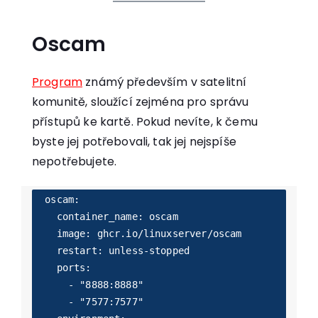
Oscam
Program
známý především v satelitní
komunitě, sloužící zejména pro správu
přístupů ke kartě. Pokud nevíte, k čemu
byste jej potřebovali, tak jej nejspíše
nepotřebujete.
  oscam:

    container_name: oscam

    image: ghcr.io/linuxserver/oscam

    restart: unless-stopped

    ports:

      - "8888:8888"

      - "7577:7577"
