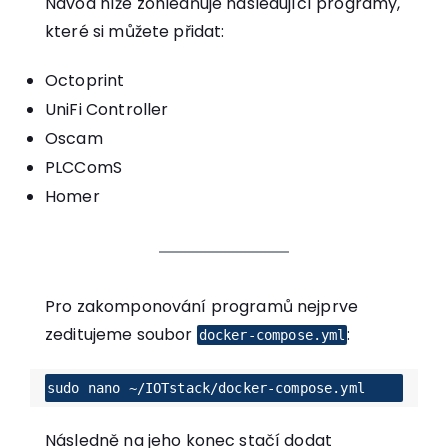
Návod níže zohledňuje následující programy,
které si můžete přidat:
Octoprint
UniFi Controller
Oscam
PLCComS
Homer
Pro zakomponování programů nejprve
zeditujeme soubor
:
docker-compose.yml
sudo nano ~/IOTstack/docker-compose.yml
Následně na jeho konec stačí dodat