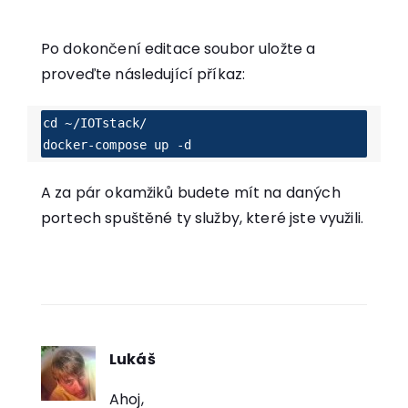
Po dokončení editace soubor uložte a
proveďte následující příkaz:
cd ~/IOTstack/

docker-compose up -d
A za pár okamžiků budete mít na daných
portech spuštěné ty služby, které jste využili.
Lukáš
říká:
Ahoj,