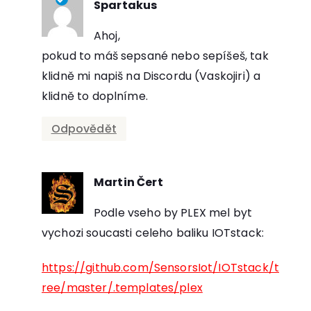
Spartakus
říká:
Ahoj,
pokud to máš sepsané nebo sepíšeš, tak
klidně mi napiš na Discordu (Vaskojiri) a
klidně to doplníme.
Odpovědět
Martin Čert
říká:
Podle vseho by PLEX mel byt
vychozi soucasti celeho baliku IOTstack:
https://github.com/SensorsIot/IOTstack/t
ree/master/.templates/plex