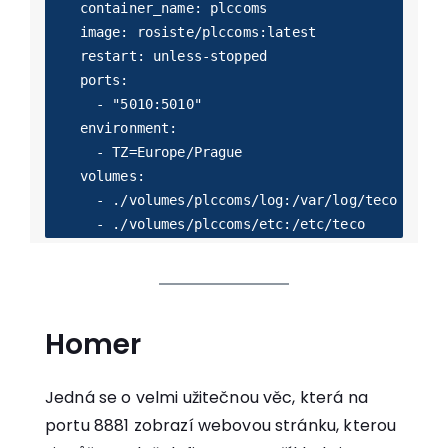
    container_name: plccoms

    image: rosiste/plccoms:latest

    restart: unless-stopped

    ports:

      - "5010:5010"

    environment:

      - TZ=Europe/Prague

    volumes:

      - ./volumes/plccoms/log:/var/log/teco

Homer
Jedná se o velmi užitečnou věc, která na
portu 8881 zobrazí webovou stránku, kterou