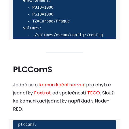
    environment:

      - PUID=1000

      - PGID=1000

      - TZ=Europe/Prague

    volumes:

PLCComS
Jedná se o
komunikační server
pro chytré
jednotky
Foxtrot
od společnosti
TECO
. Slouží
ke komunikaci jednotky například s Node-
RED.
  plccoms:
