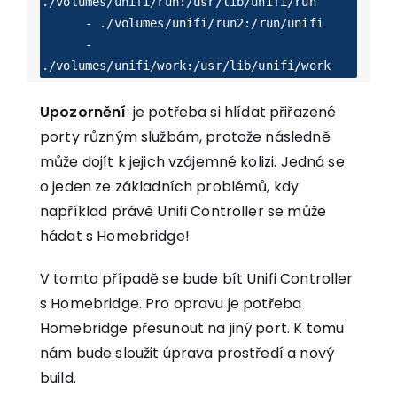
./volumes/unifi/run:/usr/lib/unifi/run

      - ./volumes/unifi/run2:/run/unifi

      - 
./volumes/unifi/work:/usr/lib/unifi/work
Upozornění
: je potřeba si hlídat přiřazené
porty různým službám, protože následně
může dojít k jejich vzájemné kolizi. Jedná se
o jeden ze základních problémů, kdy
například právě Unifi Controller se může
hádat s Homebridge!
V tomto případě se bude bít Unifi Controller
s Homebridge. Pro opravu je potřeba
Homebridge přesunout na jiný port. K tomu
nám bude sloužit úprava prostředí a nový
build.