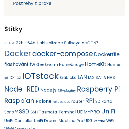
Postřehy z praxe
Štítky
32bit
64bit
aktualizace
Bullseye
deCONZ
3D tisk
Docker
docker-compose
Dockerfile
HomeKit
flashování fw
Geekworm
Homebridge
Homer
IOTstack
LAN
IOTcz
krabička
M.2 SATA
NAS
IoT
Node-RED
Raspberry Pi
Node.js
NR-pluginy
Raspbian
RPi
Rclone
router
SD karta
rekuperace
UniFi
SSD
UDM-PRO
Sonoff
SSH
Tasmota
Terminal
UniFi Contoller
UniFi Dream Machine Pro
USG
WiFi
větrání
WWW