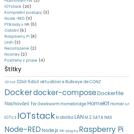
Flashování FW
(3)
IOTstack
(20)
Kompletní postupy
(3)
Node-RED
(11)
Příklady v NR
(5)
Ostatní
(6)
Raspberry Pi
(8)
UniFi
(3)
Nezařazené
(2)
Novinky
(2)
Postřehy z praxe
(4)
Štítky
32bit
64bit
aktualizace
Bullseye
deCONZ
3D tisk
Docker
docker-compose
Dockerfile
HomeKit
flashování fw
Geekworm
Homebridge
Homer
IoT
IOTstack
LAN
IOTcz
krabička
M.2 SATA
NAS
Node-RED
Raspberry Pi
Node.js
NR-pluginy