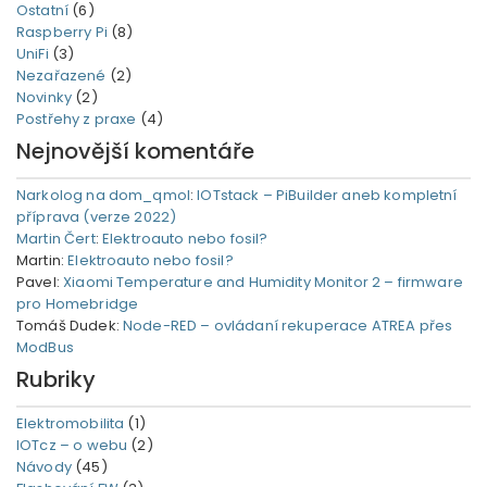
Ostatní
(6)
Raspberry Pi
(8)
UniFi
(3)
Nezařazené
(2)
Novinky
(2)
Postřehy z praxe
(4)
Nejnovější komentáře
Narkolog na dom_qmol
:
IOTstack – PiBuilder aneb kompletní
příprava (verze 2022)
Martin Čert
:
Elektroauto nebo fosil?
Martin
:
Elektroauto nebo fosil?
Pavel
:
Xiaomi Temperature and Humidity Monitor 2 – firmware
pro Homebridge
Tomáš Dudek
:
Node-RED – ovládaní rekuperace ATREA přes
ModBus
Rubriky
Elektromobilita
(1)
IOTcz – o webu
(2)
Návody
(45)