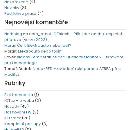
Nezařazené
(2)
Novinky
(2)
Postřehy z praxe
(4)
Nejnovější komentáře
Narkolog na dom_qmol
:
IOTstack – PiBuilder aneb kompletní
příprava (verze 2022)
Martin Čert
:
Elektroauto nebo fosil?
Martin
:
Elektroauto nebo fosil?
Pavel
:
Xiaomi Temperature and Humidity Monitor 2 – firmware
pro Homebridge
Tomáš Dudek
:
Node-RED – ovládaní rekuperace ATREA přes
ModBus
Rubriky
Elektromobilita
(1)
IOTcz – o webu
(2)
Návody
(45)
Flashování FW
(3)
IOTstack
(20)
Kompletní postupy
(3)
Node-RED
(11)