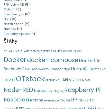
Příklady v NR
(5)
Ostatní
(6)
Raspberry Pi
(8)
UniFi
(3)
Nezařazené
(2)
Novinky
(2)
Postřehy z praxe
(4)
Štítky
32bit
64bit
aktualizace
Bullseye
deCONZ
3D tisk
Docker
docker-compose
Dockerfile
HomeKit
flashování fw
Geekworm
Homebridge
Homer
IoT
IOTstack
LAN
IOTcz
krabička
M.2 SATA
NAS
Node-RED
Raspberry Pi
Node.js
NR-pluginy
Raspbian
RPi
Rclone
router
SD karta
rekuperace
UniFi
SSD