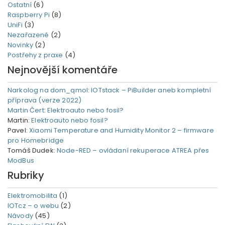
Ostatní
(6)
Raspberry Pi
(8)
UniFi
(3)
Nezařazené
(2)
Novinky
(2)
Postřehy z praxe
(4)
Nejnovější komentáře
Narkolog na dom_qmol
:
IOTstack – PiBuilder aneb kompletní
příprava (verze 2022)
Martin Čert
:
Elektroauto nebo fosil?
Martin
:
Elektroauto nebo fosil?
Pavel
:
Xiaomi Temperature and Humidity Monitor 2 – firmware
pro Homebridge
Tomáš Dudek
:
Node-RED – ovládaní rekuperace ATREA přes
ModBus
Rubriky
Elektromobilita
(1)
IOTcz – o webu
(2)
Návody
(45)