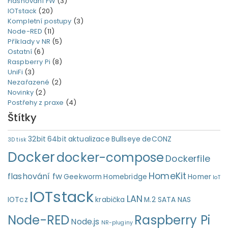
Flashování FW
(3)
IOTstack
(20)
Kompletní postupy
(3)
Node-RED
(11)
Příklady v NR
(5)
Ostatní
(6)
Raspberry Pi
(8)
UniFi
(3)
Nezařazené
(2)
Novinky
(2)
Postřehy z praxe
(4)
Štítky
32bit
64bit
aktualizace
Bullseye
deCONZ
3D tisk
Docker
docker-compose
Dockerfile
HomeKit
flashování fw
Geekworm
Homebridge
Homer
IoT
IOTstack
LAN
IOTcz
krabička
M.2 SATA
NAS
Node-RED
Raspberry Pi
Node.js
NR-pluginy