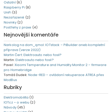
Ostatní
(6)
Raspberry Pi
(8)
UniFi
(3)
Nezařazené
(2)
Novinky
(2)
Postřehy z praxe
(4)
Nejnovější komentáře
Narkolog na dom_qmol
:
IOTstack – PiBuilder aneb kompletní
příprava (verze 2022)
Martin Čert
:
Elektroauto nebo fosil?
Martin
:
Elektroauto nebo fosil?
Pavel
:
Xiaomi Temperature and Humidity Monitor 2 – firmware
pro Homebridge
Tomáš Dudek
:
Node-RED – ovládaní rekuperace ATREA přes
ModBus
Rubriky
Elektromobilita
(1)
IOTcz – o webu
(2)
Návody
(45)