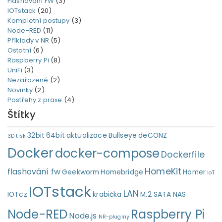
Flashování FW
(3)
IOTstack
(20)
Kompletní postupy
(3)
Node-RED
(11)
Příklady v NR
(5)
Ostatní
(6)
Raspberry Pi
(8)
UniFi
(3)
Nezařazené
(2)
Novinky
(2)
Postřehy z praxe
(4)
Štítky
32bit
64bit
aktualizace
Bullseye
deCONZ
3D tisk
Docker
docker-compose
Dockerfile
HomeKit
flashování fw
Geekworm
Homebridge
Homer
IoT
IOTstack
LAN
IOTcz
krabička
M.2 SATA
NAS
Node-RED
Raspberry Pi
Node.js
NR-pluginy