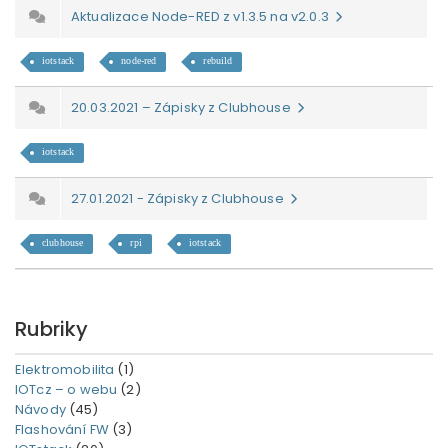
Aktualizace Node-RED z v1.3.5 na v2.0.3
iotstack
node-red
rebuild
20.03.2021 – Zápisky z Clubhouse
iotstack
27.01.2021 - Zápisky z Clubhouse
clubhouse
rpi
iotstack
Rubriky
Elektromobilita
(1)
IOTcz – o webu
(2)
Návody
(45)
Flashování FW
(3)