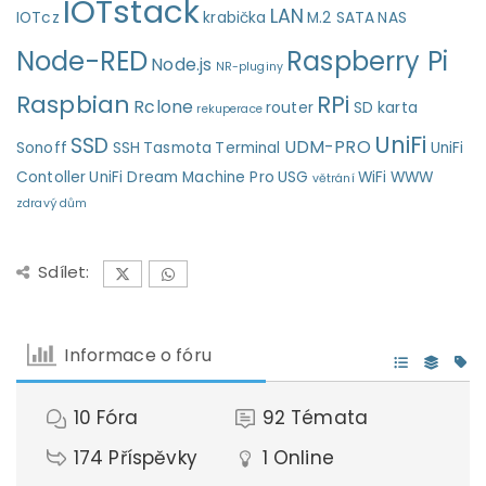
IOTstack
LAN
IOTcz
krabička
M.2 SATA
NAS
Node-RED
Raspberry Pi
Node.js
NR-pluginy
Raspbian
RPi
Rclone
router
SD karta
rekuperace
UniFi
SSD
UDM-PRO
Sonoff
SSH
Tasmota
Terminal
UniFi
Contoller
UniFi Dream Machine Pro
USG
WiFi
WWW
větrání
zdravý dům
Sdílet:
Informace o fóru
10
Fóra
92
Témata
174
Příspěvky
1
Online