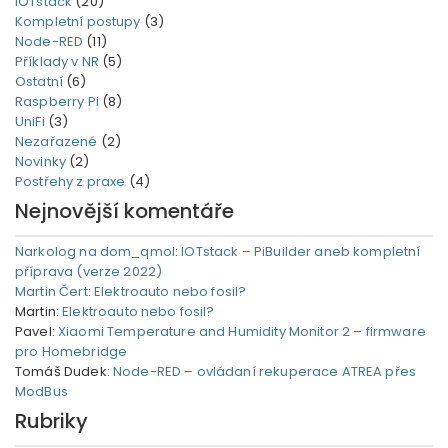
IOTstack
(20)
Kompletní postupy
(3)
Node-RED
(11)
Příklady v NR
(5)
Ostatní
(6)
Raspberry Pi
(8)
UniFi
(3)
Nezařazené
(2)
Novinky
(2)
Postřehy z praxe
(4)
Nejnovější komentáře
Narkolog na dom_qmol
:
IOTstack – PiBuilder aneb kompletní
příprava (verze 2022)
Martin Čert
:
Elektroauto nebo fosil?
Martin
:
Elektroauto nebo fosil?
Pavel
:
Xiaomi Temperature and Humidity Monitor 2 – firmware
pro Homebridge
Tomáš Dudek
:
Node-RED – ovládaní rekuperace ATREA přes
ModBus
Rubriky