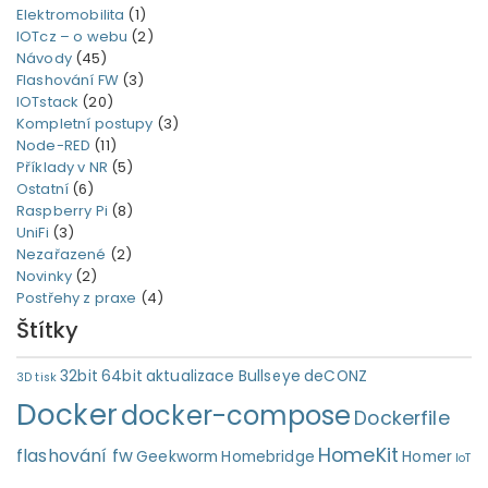
Elektromobilita
(1)
IOTcz – o webu
(2)
Návody
(45)
Flashování FW
(3)
IOTstack
(20)
Kompletní postupy
(3)
Node-RED
(11)
Příklady v NR
(5)
Ostatní
(6)
Raspberry Pi
(8)
UniFi
(3)
Nezařazené
(2)
Novinky
(2)
Postřehy z praxe
(4)
Štítky
32bit
64bit
aktualizace
Bullseye
deCONZ
3D tisk
Docker
docker-compose
Dockerfile
HomeKit
flashování fw
Geekworm
Homebridge
Homer
IoT