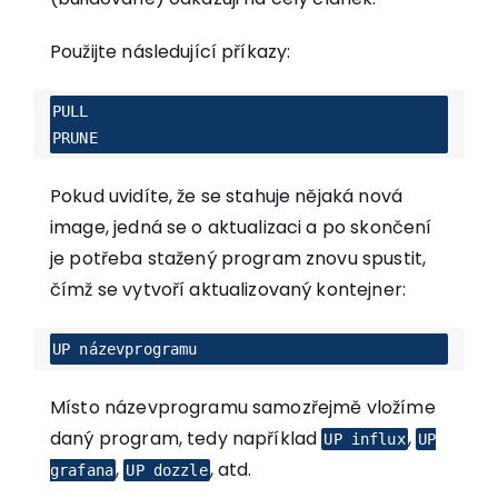
Použijte následující příkazy:
PULL

PRUNE
Pokud uvidíte, že se stahuje nějaká nová
image, jedná se o aktualizaci a po skončení
je potřeba stažený program znovu spustit,
čímž se vytvoří aktualizovaný kontejner:
UP názevprogramu
Místo názevprogramu samozřejmě vložíme
daný program, tedy například
,
UP influx
UP
,
, atd.
grafana
UP dozzle