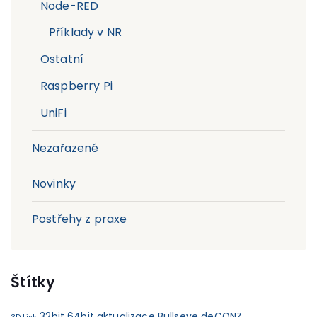
Node-RED
Příklady v NR
Ostatní
Raspberry Pi
UniFi
Nezařazené
Novinky
Postřehy z praxe
Štítky
32bit
64bit
aktualizace
Bullseye
deCONZ