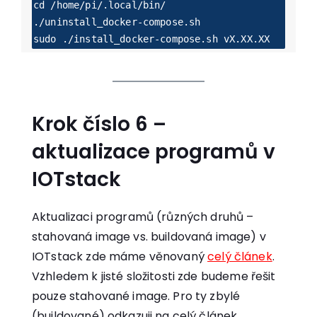
cd /home/pi/.local/bin/

./uninstall_docker-compose.sh

sudo ./install_docker-compose.sh vX.XX.XX
Krok číslo 6 –
aktualizace programů v
IOTstack
Aktualizaci programů (různých druhů –
stahovaná image vs. buildovaná image) v
IOTstack zde máme věnovaný
celý článek
.
Vzhledem k jisté složitosti zde budeme řešit
pouze stahované image. Pro ty zbylé
(buildované) odkazuji na celý článek.