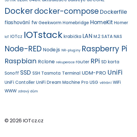
3D tisk
Docker
docker-compose
Dockerfile
HomeKit
flashování fw
Geekworm
Homebridge
Homer
IOTstack
LAN
IOTcz
krabička
M.2 SATA
NAS
IoT
Node-RED
Raspberry Pi
Node.js
NR-pluginy
Raspbian
RPi
Rclone
router
SD karta
rekuperace
UniFi
SSD
UDM-PRO
Sonoff
SSH
Tasmota
Terminal
UniFi Contoller
UniFi Dream Machine Pro
USG
WiFi
větrání
WWW
zdravý dům
© 2026 IOTcz.cz