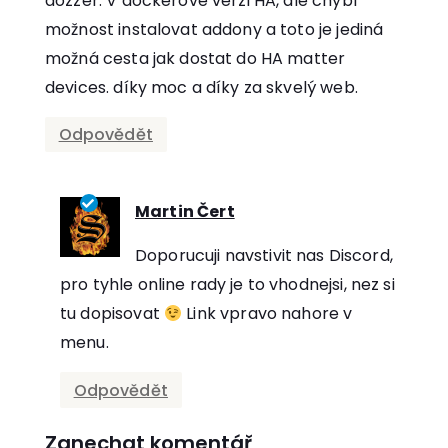
dozzer. V dockerové verzi HA, ale chybí
možnost instalovat addony a toto je jediná
možná cesta jak dostat do HA matter
devices. díky moc a díky za skvelý web.
Odpovědět
Martin Čert
říká:
Doporucuji navstivit nas Discord,
pro tyhle online rady je to vhodnejsi, nez si
tu dopisovat
Link vpravo nahore v
menu.
Odpovědět
Zanechat komentář