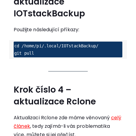
aktualizace
IOTstackBackup
Použijte následující příkazy:
cd /home/pi/.local/IOTstackBackup/

git pull
Krok číslo 4 –
aktualizace Rclone
Aktualizaci Rclone zde máme věnovaný
celý
článek
, tedy zajímá-li vás problematika
více, můžete si jej přečíst.