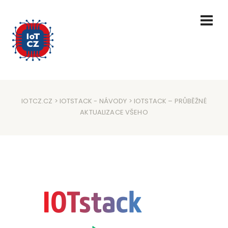
IOTCZ.CZ
>
IOTSTACK
-
NÁVODY
> IOTSTACK – PRŮBĚŽNÉ
AKTUALIZACE VŠEHO