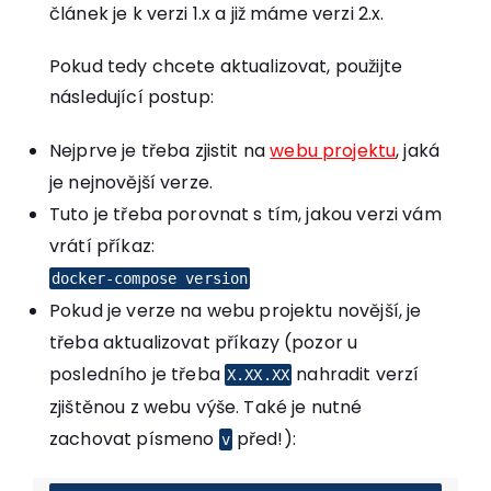
článek je k verzi 1.x a již máme verzi 2.x.
Pokud tedy chcete aktualizovat, použijte
následující postup:
Nejprve je třeba zjistit na
webu projektu
, jaká
je nejnovější verze.
Tuto je třeba porovnat s tím, jakou verzi vám
vrátí příkaz:
docker-compose version
Pokud je verze na webu projektu novější, je
třeba aktualizovat příkazy (pozor u
posledního je třeba
nahradit verzí
X.XX.XX
zjištěnou z webu výše. Také je nutné
zachovat písmeno
před!):
v