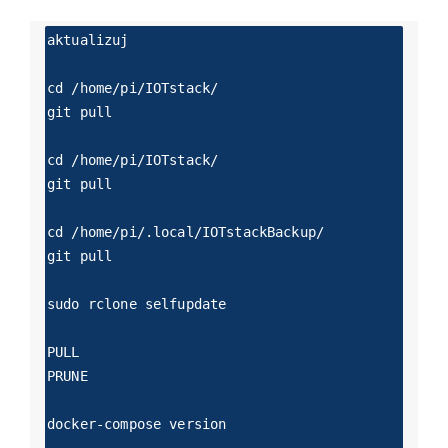
aktualizuj

cd /home/pi/IOTstack/

git pull

cd /home/pi/IOTstack/

git pull

cd /home/pi/.local/IOTstackBackup/

git pull

sudo rclone selfupdate

PULL

PRUNE

docker-compose version
