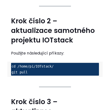
Krok číslo 2 –
aktualizace samotného
projektu IOTstack
Použijte následující příkazy:
cd /home/pi/IOTstack/
git pull
Krok číslo 3 –