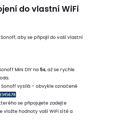
ojení do vlastní WiFi
noff, aby se připojil do vaší vlastní
 Sonoff Mini DIY na
5s
, až se rychle
ioda.
ou Sonoff vysílá – obvykle označené
2345678
 kterého se připojujete zadejte
e vložte hodnoty vaší WiFi sítě a