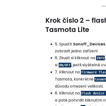
Krok číslo 2 – fl
Tasmota Lite
5. Spustit
Sonoff_Devices
zobrazit jedno zařízení
6. Zkusit si kliknout na
INFO
si
, jestli slyšitelně 
ON/OFF
7. Kliknout na
Firmware fla
Tasmota, konkrétně
tasmo
důvodu omezení velikosti.
8. Kliknout na
Flash device
a poté potvrdit kliknutím 