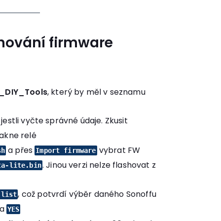
ashování firmware
_DIY_Tools
, který by měl v seznamu
, jestli vyčte správné údaje. Zkusit
cvakne relé
a přes
vybrat FW
sh
Import firmware
. Jinou verzi nelze flashovat z
ta-lite.bin
, což potvrdí výběr daného Sonoffu
 list
na
YES