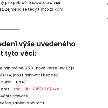
ný pro pokročilé uživatele a
vše
st
. Zejména se tedy tímto zříkám
edení výše uvedeného
 tyto věci:
 minimálně 3.5.0 (nové verze HW 1.2 již
 OTA, jdou flashovat i bez něj!)
a nulák – L a N)
ools
–
tool_01DIY85(3.3.0).exe
–
ování firmware
elefon, tablet, počítač)