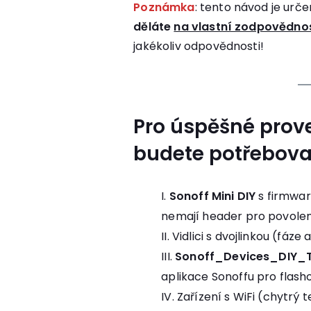
Poznámka
: tento návod je urče
děláte
na vlastní zodpovědno
jakékoliv odpovědnosti!
Pro úspěšné prov
budete potřebovat
Sonoff Mini DIY
s firmware
nemají header pro povolení
Vidlici s dvojlinkou (fáze 
Sonoff_Devices_DIY_T
aplikace Sonoffu pro flash
Zařízení s WiFi (chytrý t