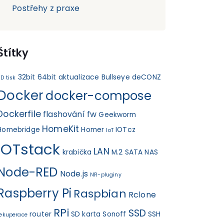
Postřehy z praxe
Štítky
32bit
64bit
aktualizace
Bullseye
deCONZ
D tisk
Docker
docker-compose
Dockerfile
flashování fw
Geekworm
HomeKit
Homebridge
Homer
IOTcz
IoT
IOTstack
LAN
krabička
M.2 SATA
NAS
Node-RED
Node.js
NR-pluginy
Raspberry Pi
Raspbian
Rclone
RPi
SSD
router
SD karta
Sonoff
SSH
rekuperace