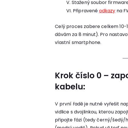
Stažený soubor firmwar
Připravené
odkazy
na F
Celý proces zabere celkem 10-1
dávám za 8 minut). Pro nastavo
vlastní smartphone.
Krok číslo 0 – zap
kabelu:
V první řadě je nutné vyřešit nap
vidlice s dvojlinkou, kterou zapo
připojte fázi (tedy černý/šedý/
(modrý vodič). Pokud už teď neví