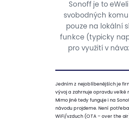
Sonoff je to eWeli
svobodných komuni
pouze na lokální sí
funkce (typicky nap
pro využití v náv
Jedním z nejoblíbenějších je f
vývoj a zahrnuje opravdu velké 
Mimo jiné tedy funguje i na Sono
návodu projdeme. Není potřeba 
WiFi/vzduch (OTA – over the air