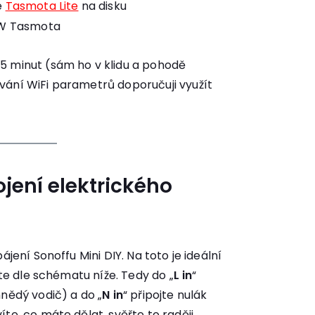
e
Tasmota Lite
na disku
W Tasmota
5 minut (sám ho v klidu a pohodě
vání WiFi parametrů doporučuji využít
ojení elektrického
ájení Sonoffu Mini DIY. Na toto je ideální
jte dle schématu níže. Tedy do „
L in
“
hnědý vodič) a do „
N in
“ připojte nulák
te, co máte dělat, svěřte to raději