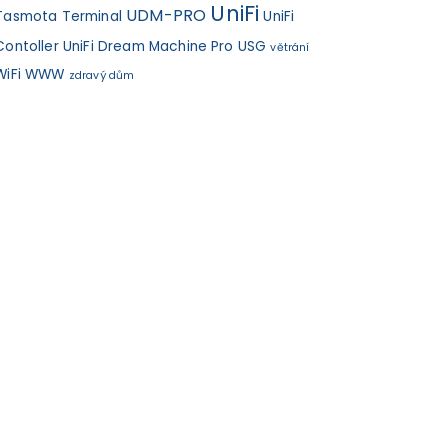
UniFi
UDM-PRO
Tasmota
Terminal
UniFi
Contoller
UniFi Dream Machine Pro
USG
větrání
WiFi
WWW
zdravý dům