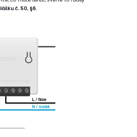
lášku č. 50, §6
.