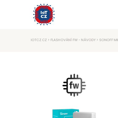
IOTCZ.CZ
>
FLASHOVÁNÍ FW
-
NÁVODY
> SONOFF MI