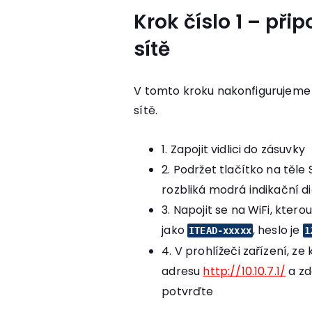
Krok číslo 1 – přip
sítě
V tomto kroku nakonfigurujeme So
sítě.
1. Zapojit vidlici do zásuvky
2. Podržet tlačítko na těle
rozbliká modrá indikační d
3. Napojit se na WiFi, kter
jako
, heslo je
ITEAD-xxxxx
1
4. V prohlížeči zařízení, ze
adresu
http://10.10.7.1/
a zd
potvrďte