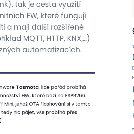
nk), tak je cesta využití
tních FW, které fungují
ti a mají další rozšířené
říklad MQTT, HTTP, KNX,…)
3
azných automatizacích.
irmware
Tasmota
, kde pořád probíhá
množství HW, které běží na ESP8266.
ff Mini, jehož OTA flashování si v tomto
tedy nic pájet, vše probíhá přes
).