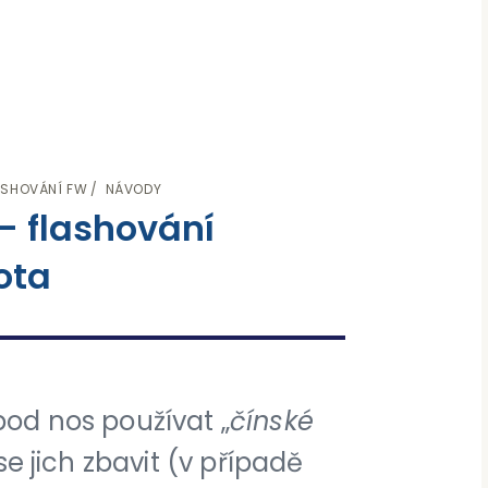
ASHOVÁNÍ FW
NÁVODY
 – flashování
ota
od nos používat „
čínské
se jich zbavit (v případě