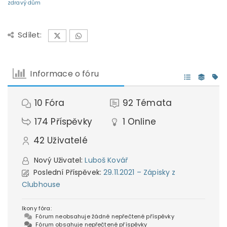
zdravý dům
Sdílet:
Informace o fóru
10
Fóra
92
Témata
174
Příspěvky
1
Online
42
Uživatelé
Nový Uživatel:
Luboš Kovář
Poslední Příspěvek:
29.11.2021 – Zápisky z
Clubhouse
Ikony fóra:
Fórum neobsahuje žádné nepřečtené příspěvky
Fórum obsahuje nepřečtené příspěvky