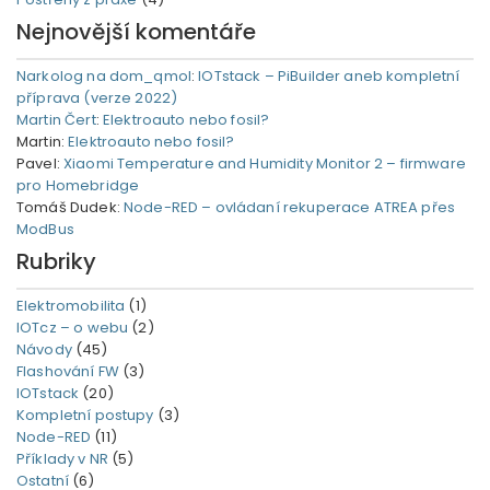
Nejnovější komentáře
Narkolog na dom_qmol
:
IOTstack – PiBuilder aneb kompletní
příprava (verze 2022)
Martin Čert
:
Elektroauto nebo fosil?
Martin
:
Elektroauto nebo fosil?
Pavel
:
Xiaomi Temperature and Humidity Monitor 2 – firmware
pro Homebridge
Tomáš Dudek
:
Node-RED – ovládaní rekuperace ATREA přes
ModBus
Rubriky
Elektromobilita
(1)
IOTcz – o webu
(2)
Návody
(45)
Flashování FW
(3)
IOTstack
(20)
Kompletní postupy
(3)
Node-RED
(11)
Příklady v NR
(5)
Ostatní
(6)