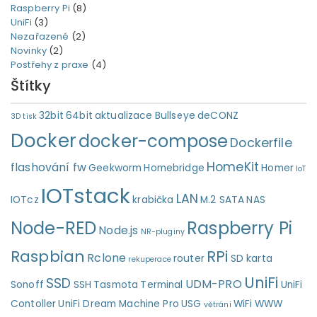
Raspberry Pi
(8)
UniFi
(3)
Nezařazené
(2)
Novinky
(2)
Postřehy z praxe
(4)
Štítky
32bit
64bit
aktualizace
Bullseye
deCONZ
3D tisk
Docker
docker-compose
Dockerfile
HomeKit
flashování fw
Geekworm
Homebridge
Homer
IoT
IOTstack
LAN
IOTcz
krabička
M.2 SATA
NAS
Node-RED
Raspberry Pi
Node.js
NR-pluginy
Raspbian
RPi
Rclone
router
SD karta
rekuperace
UniFi
SSD
UDM-PRO
Sonoff
SSH
Tasmota
Terminal
UniFi
Contoller
UniFi Dream Machine Pro
USG
WiFi
WWW
větrání