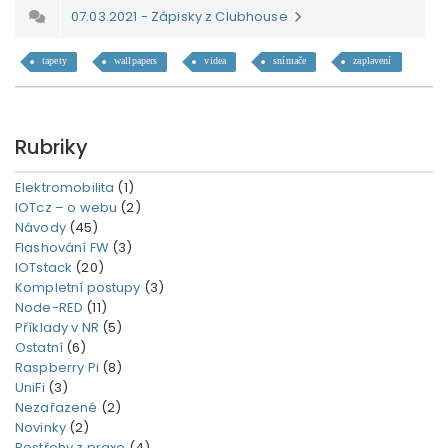
07.03.2021 - Zápisky z Clubhouse
tapety
wallpapers
videa
snímače
zaplavení
Rubriky
Elektromobilita
(1)
IOTcz – o webu
(2)
Návody
(45)
Flashování FW
(3)
IOTstack
(20)
Kompletní postupy
(3)
Node-RED
(11)
Příklady v NR
(5)
Ostatní
(6)
Raspberry Pi
(8)
UniFi
(3)
Nezařazené
(2)
Novinky
(2)
Postřehy z praxe
(4)