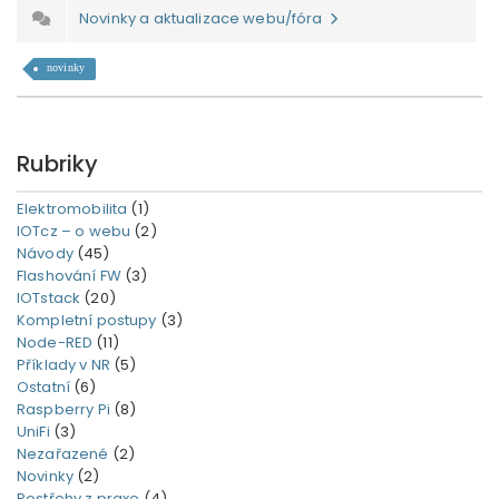
Novinky a aktualizace webu/fóra
novinky
Rubriky
Elektromobilita
(1)
IOTcz – o webu
(2)
Návody
(45)
Flashování FW
(3)
IOTstack
(20)
Kompletní postupy
(3)
Node-RED
(11)
Příklady v NR
(5)
Ostatní
(6)
Raspberry Pi
(8)
UniFi
(3)
Nezařazené
(2)
Novinky
(2)
Postřehy z praxe
(4)