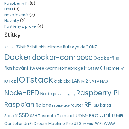
Raspberry Pi
(8)
UniFi
(3)
Nezařazené
(2)
Novinky
(2)
Postřehy z praxe
(4)
Štítky
32bit
64bit
aktualizace
Bullseye
deCONZ
3D tisk
Docker
docker-compose
Dockerfile
HomeKit
flashování fw
Geekworm
Homebridge
Homer
IoT
IOTstack
LAN
IOTcz
krabička
M.2 SATA
NAS
Node-RED
Raspberry Pi
Node.js
NR-pluginy
Raspbian
RPi
Rclone
router
SD karta
rekuperace
UniFi
SSD
UDM-PRO
Sonoff
SSH
Tasmota
Terminal
UniFi
Contoller
UniFi Dream Machine Pro
USG
WiFi
WWW
větrání