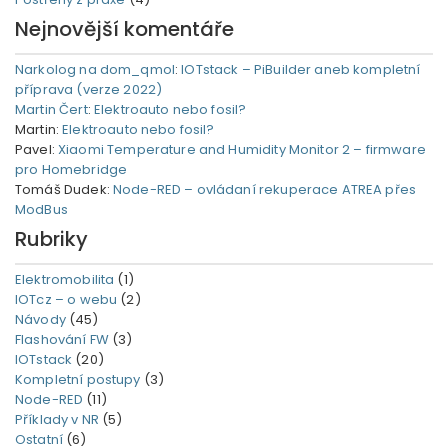
Nejnovější komentáře
Narkolog na dom_qmol
:
IOTstack – PiBuilder aneb kompletní
příprava (verze 2022)
Martin Čert
:
Elektroauto nebo fosil?
Martin
:
Elektroauto nebo fosil?
Pavel
:
Xiaomi Temperature and Humidity Monitor 2 – firmware
pro Homebridge
Tomáš Dudek
:
Node-RED – ovládaní rekuperace ATREA přes
ModBus
Rubriky
Elektromobilita
(1)
IOTcz – o webu
(2)
Návody
(45)
Flashování FW
(3)
IOTstack
(20)
Kompletní postupy
(3)
Node-RED
(11)
Příklady v NR
(5)
Ostatní
(6)