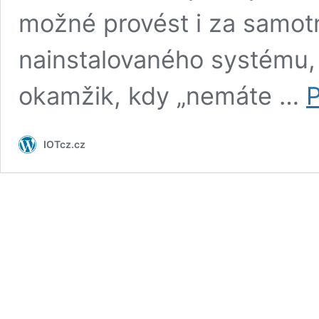
možné provést i za samot
nainstalovaného systému, a
okamžik, kdy „nemáte …
P
IOTcz.cz