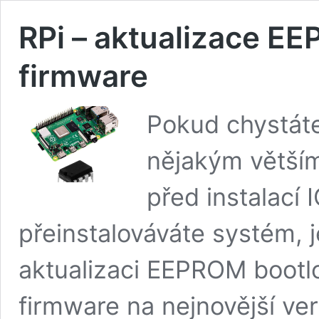
RPi – aktualizace E
firmware
Pokud chystáte
nějakým větším
před instalací 
přeinstalováváte systém, j
aktualizaci EEPROM bootl
firmware na nejnovější ver